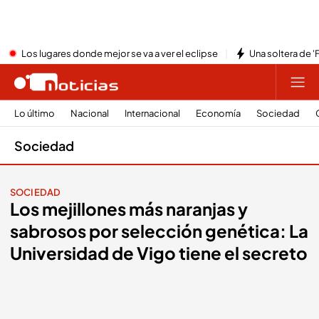
Los lugares donde mejor se va a ver el eclipse
Una soltera de '
Lo último
Nacional
Internacional
Economía
Sociedad
Sociedad
SOCIEDAD
Los mejillones más naranjas y
sabrosos por selección genética: La
Universidad de Vigo tiene el secreto