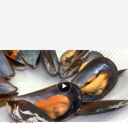
Mejillones
.
Imagen: Roberto Castro / Carlos López
Redacción digital Noticias Cuatro
17 OCT 2025 - 19:57h.
Los mejillones que se recogen, se seleccionan
genéticamente y se hacen cruces controlados
¿Por qué el precio de los huevos se ha
disparado?