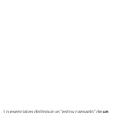
Lo esencial es distinguir un “estoy cansado” de
un