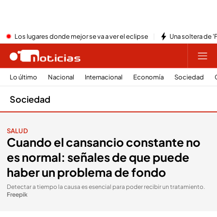
Los lugares donde mejor se va a ver el eclipse
Una soltera de '
Lo último
Nacional
Internacional
Economía
Sociedad
Sociedad
SALUD
Cuando el cansancio constante no
es normal: señales de que puede
haber un problema de fondo
Detectar a tiempo la causa es esencial para poder recibir un tratamiento
.
Freepik