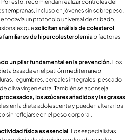
. Por esto, recomiendan realizar controles del
es tempranas, incluso en jóvenes sin sobrepeso.
e todavía un protocolo universal de cribado,
esionales que
solicitan análisis de colesterol
familiares de hipercolesterolemia
o factores
ndo un pilar fundamental en la prevención
. Los
ieta basada en el patrón mediterráneo:
duras, legumbres, cereales integrales, pescado
 de oliva virgen extra. También se aconseja
raprocesados, los azúcares añadidos y las grasas
les en la dieta adolescente y pueden alterar los
so sin reflejarse en el peso corporal.
actividad física es esencial
. Los especialistas
hora diaria de ejercicio moderado para los