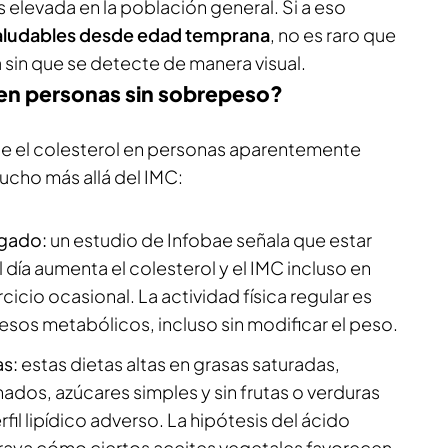
es elevada en la población general. Si a eso
aludables desde edad temprana
, no es raro que
a sin que se detecte de manera visual.
 en personas sin sobrepeso?
 el colesterol en personas aparentemente
ucho más allá del IMC:
gado:
un estudio de Infobae señala que estar
día aumenta el colesterol y el IMC incluso en
icio ocasional. La actividad física regular es
cesos metabólicos, incluso sin modificar el peso.
as:
estas dietas altas en grasas saturadas,
ados, azúcares simples y sin frutas o verduras
fil lipídico adverso. La hipótesis del ácido
raya cómo ciertos aceites vegetales favorecen