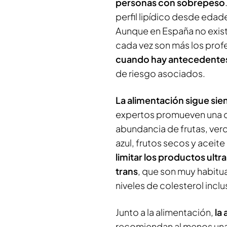
personas con sobrepeso
perfil lipídico desde edad
Aunque en España no exist
cada vez son más los prof
cuando hay antecedentes 
de riesgo asociados.
La alimentación sigue sie
expertos promueven una d
abundancia de frutas, ver
azul, frutos secos y aceite
limitar los productos ult
trans
, que son muy habitua
niveles de colesterol inclu
Junto a la alimentación,
la 
recomiendan al menos una 