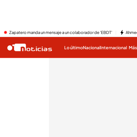
Zapatero manda un mensaje a un colaborador de 'EBDT'
Ahmed
Lo último
Nacional
Internacional
Má