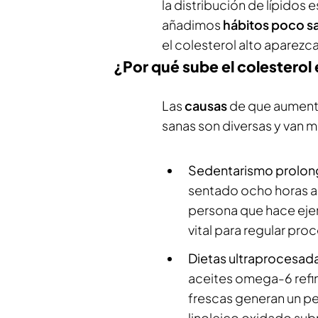
la distribución de lípidos 
añadimos
hábitos poco s
el colesterol alto aparezc
¿Por qué sube el colesterol
Las
causas
de que aumente
sanas son diversas y van m
Sedentarismo prolon
sentado ocho horas al 
persona que hace ejerc
vital para regular pro
Dietas ultraprocesad
aceites omega-6 refin
frescas generan un per
linoleico oxidado sub