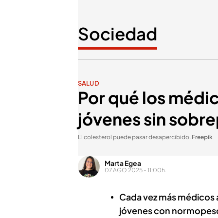
Sociedad
SALUD
Por qué los médic
jóvenes sin sobr
El colesterol puede pasar desapercibido
.
Freepik
Marta Egea
07 AGO 2025 - 11:00h.
Cada vez más médicos a
jóvenes con normopeso,