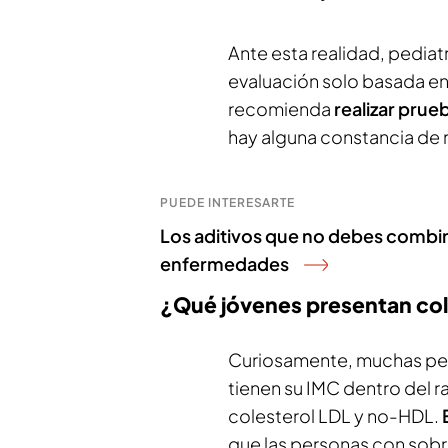
Ante esta realidad, pediat
evaluación solo basada e
recomienda
realizar prueb
hay alguna constancia de 
PUEDE INTERESARTE
Los aditivos que no debes combin
enfermedades
¿Qué jóvenes presentan col
Curiosamente, muchas per
tienen su IMC dentro del r
colesterol LDL y no-HDL.
que las personas con sob