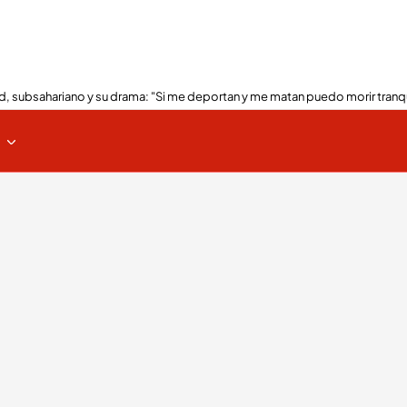
, subsahariano y su drama: "Si me deportan y me matan puedo morir tranq
s