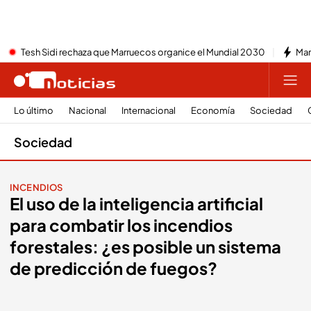
Tesh Sidi rechaza que Marruecos organice el Mundial 2030
Mar
Lo último
Nacional
Internacional
Economía
Sociedad
Sociedad
INCENDIOS
El uso de la inteligencia artificial
para combatir los incendios
forestales: ¿es posible un sistema
de predicción de fuegos?