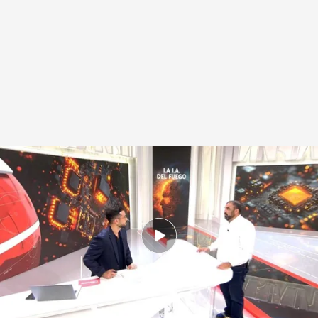
Daniel Montero, de Investigación Noticias Cuatro, en el plató con Álvaro
Berro
.
Noticias Cuatro
Redacción digital Noticias Cuatro
Daniel Montero
29 AGO 2025 - 19:52h.
La Fiscalía trabaja desde hace años en un
proyecto para predecir la autoría de los
incendios con inteligencia artificial