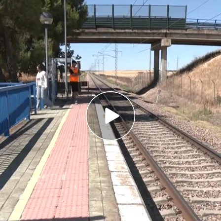
 Press
parcado a unos metros y el móvil de ella dentro
 fuego a una menor de 17 años en Las Palmas
 el 95% del cuerpo quemado
nas han muerto
arrolladas
por un
tren
en
 un hombre de 42 años y una mujer de 41 estaban
os eran pareja.
Según informa Verónica
identificación han sido complicadas por el
raba el cuerpo de la mujer.