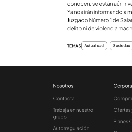
conocen, se están aún inv
Ya nos irán informando a m
Juzgado Número 1 de Sala
delito ni de violencia mach
TEMAS
Actualidad
Sociedad
Nosotros
Corpora
Contacta
Comprar
Trabaja en nuestro
Ofertas 
grupo
Planes 
Autorregulación