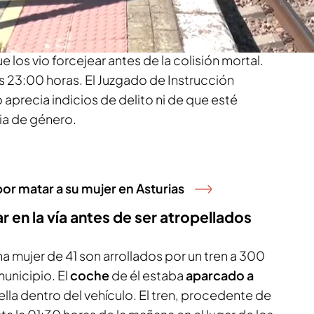
los arrolló, a su paso por
Castellanos de
e los vio forcejear antes de la colisión mortal.
s 23:00 horas. El Juzgado de Instrucción
aprecia indicios de delito ni de que esté
ia de género.
r matar a su mujer en Asturias
ar en la vía antes de ser atropellados
 mujer de 41 son arrollados por un tren a 300
unicipio. El
coche
de él estaba
aparcado a
 ella dentro del vehículo. El tren, procedente de