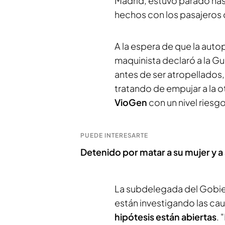
Madrid, estuvo parado hast
hechos con los pasajeros 
A la espera de que la autop
maquinista declaró a la Gua
antes de ser atropellados,
tratando de empujar a la ot
VioGen
con un nivel riesg
PUEDE INTERESARTE
Detenido por matar a su mujer y a
La subdelegada del Gobie
están investigando las cau
hipótesis están abiertas
. 