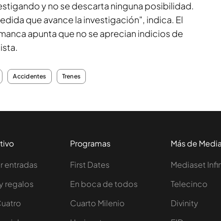
estigando y no se descarta ninguna posibilidad.
edida que avance la investigación", indica. El
manca apunta que no se aprecian indicios de
ista.
Accidentes
Trenes
tivo
Programas
Más de Medi
 entradas
First Dates
Mediaset Infi
y regalos
En boca de todos
Telecinco
Cuatro
Cuarto Milenio
Divinity