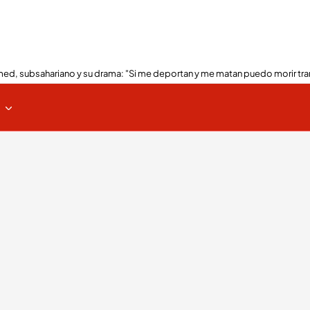
ed, subsahariano y su drama: "Si me deportan y me matan puedo morir tra
s