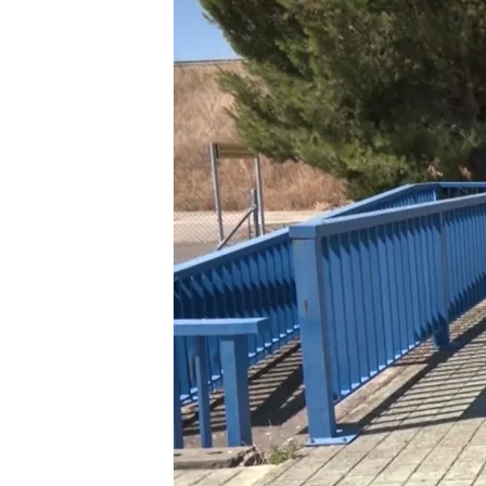
Redacción digital Noticias Cuatro
Europa
21 JUL 2025 - 15:12h.
El coche de él estaba a
del vehículo
Detenido por prenderle
de Gran Canaria: tiene
Compartir
Salamanca
Dos perso
Salamanca
. Las víctimas,
en el Sistema VioGen. Amb
Melendre,
las labores de 
estado en el que se encont