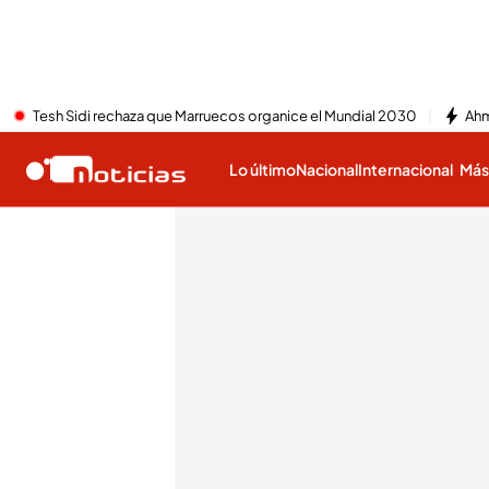
Tesh Sidi rechaza que Marruecos organice el Mundial 2030
Ahm
Lo último
Nacional
Internacional
Má