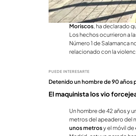
El maquinista del tren que 
Moriscos
, ha declarado qu
Los hechos ocurrieron a la
Número 1 de Salamanca no 
relacionado con la violenc
PUEDE INTERESARTE
Detenido un hombre de 90 años po
El maquinista los vio forceje
Un hombre de 42 años y una
metros del apeadero del m
unos metros
y el móvil de