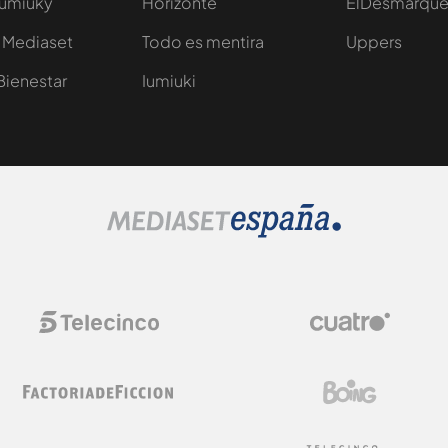
Iumiuky
Horizonte
ElDesmarqu
 Mediaset
Todo es mentira
Uppers
Bienestar
Iumiuki