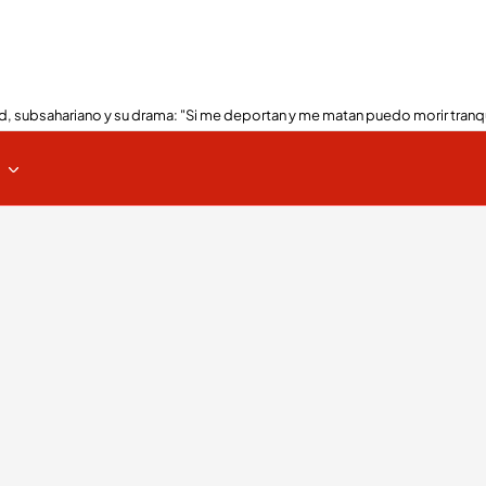
, subsahariano y su drama: "Si me deportan y me matan puedo morir tranq
s