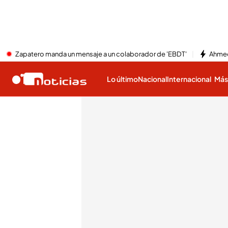
Zapatero manda un mensaje a un colaborador de 'EBDT'
Ahmed
Lo último
Nacional
Internacional
Má