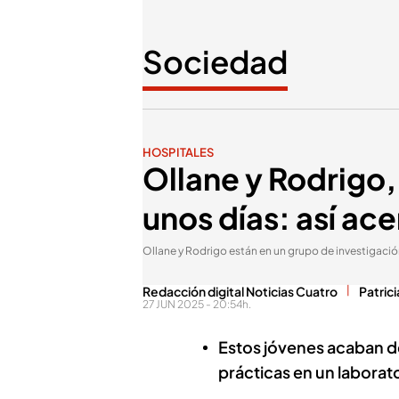
Sociedad
HOSPITALES
Ollane y Rodrigo,
unos días: así ace
Ollane y Rodrigo están en un grupo de investigació
Redacción digital Noticias Cuatro
Patric
27 JUN 2025 - 20:54h.
Estos jóvenes acaban d
prácticas en un laborat