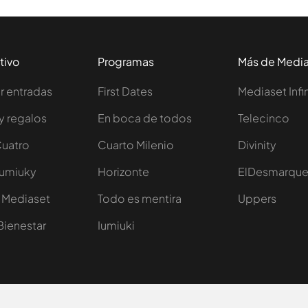
tivo
Programas
Más de Medi
 entradas
First Dates
Mediaset Infi
y regalos
En boca de todos
Telecinco
Cuatro
Cuarto Milenio
Divinity
Iumiuky
Horizonte
ElDesmarqu
 Mediaset
Todo es mentira
Uppers
Bienestar
Iumiuki