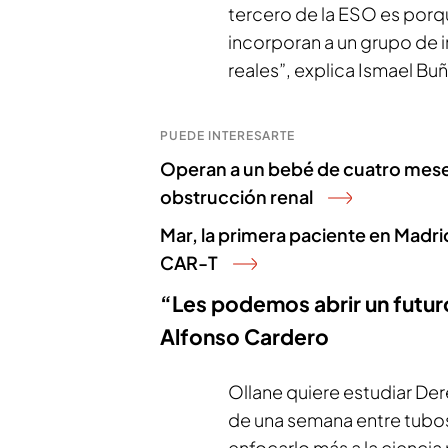
tercero de la ESO es porqu
incorporan a un grupo de 
reales”, explica Ismael Buñ
PUEDE INTERESARTE
Operan a un bebé de cuatro meses 
obstrucción renal
Mar, la primera paciente en Madrid
CAR-T
“Les podemos abrir un futuro
Alfonso Cardero
Ollane quiere estudiar De
de una semana entre tubos
enfocarlo más a la ciencia