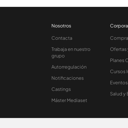
Nosotros
Corpora
Contacta
Comprar
Trabaja en nuestro
Ofertas 
grupo
Planes 
Autorregulación
Cursos 
Notificaciones
Eventos
Castings
Salud y 
Máster Mediaset