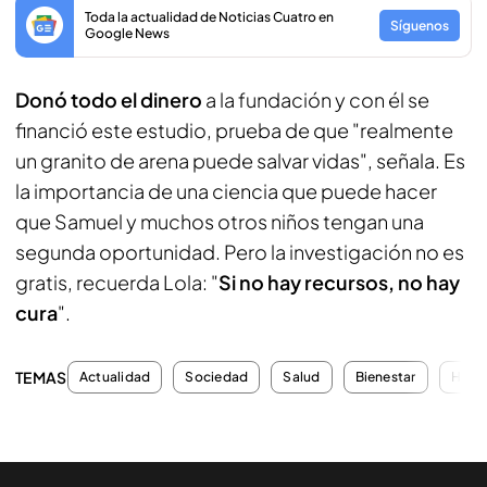
Toda la actualidad de Noticias Cuatro en
Síguenos
Google News
Donó todo el dinero
a la fundación y con él se
financió este estudio, prueba de que "realmente
un granito de arena puede salvar vidas", señala. Es
la importancia de una ciencia que puede hacer
que Samuel y muchos otros niños tengan una
segunda oportunidad. Pero la investigación no es
gratis, recuerda Lola: "
Si no hay recursos, no hay
cura
".
TEMAS
Actualidad
Sociedad
Salud
Bienestar
Hospi