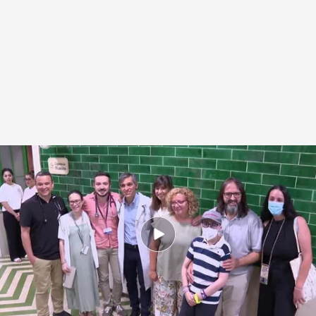
El meduloblastoma es muy común en niños
.
IMAGEN: David Pérez
Patricia Pereda
26 JUN 2025 - 20:31h.
El tratamiento se ha desarrollado con dinero
recaudado por Sonia, una madre que perdió a
su hijo por cáncer