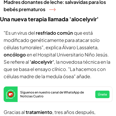
Madres donantes de leche: salvavidas para los
bebés prematuros
Una nueva terapia llamada 'alocelyvir'
"Es un virus del
resfriado común
que está
modificado genéticamente para atacar solo
células tumorales", explica Álvaro Lassaleta,
oncólogo
en el Hospital Universitario Niño Jesús.
Se refiere al
'alocelyvir'
, la novedosa técnica en la
que se basa el ensayo clínico. "La hacemos con
células madre de la medula ósea" añade.
Síguenos en nuestro canal de WhatsApp de
Únete
Noticias Cuatro
Gracias al
tratamiento
, tres años después,