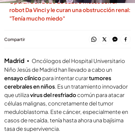
Operan a un bebé de cuatro meses con el
robot Da Vinci y le curan una obstrucción renal:
"Tenía mucho miedo"
Compartir
Madrid
Oncólogos del Hospital Universitario
Niño Jesús de Madrid han llevado a cabo un
ensayo clínico
para intentar curar
tumores
cerebrales en niños
. Es un tratamiento innovador
que utiliza
virus del resfriado
común para atacar
células malignas, concretamente del tumor
meduloblastoma. Este cáncer, especialmente en
casos de recaída, tenía hasta ahora una bajísima
tasa de supervivencia.