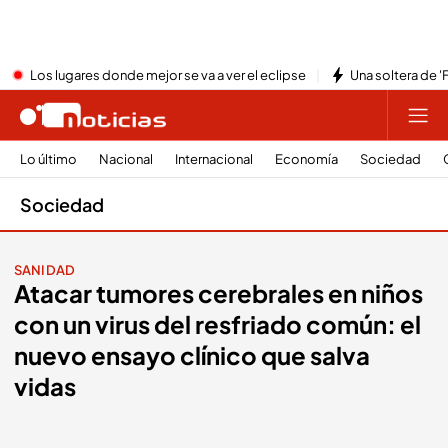
Los lugares donde mejor se va a ver el eclipse
Una soltera de '
Lo último
Nacional
Internacional
Economía
Sociedad
Sociedad
SANIDAD
Atacar tumores cerebrales en niños
con un virus del resfriado común: el
nuevo ensayo clínico que salva
vidas