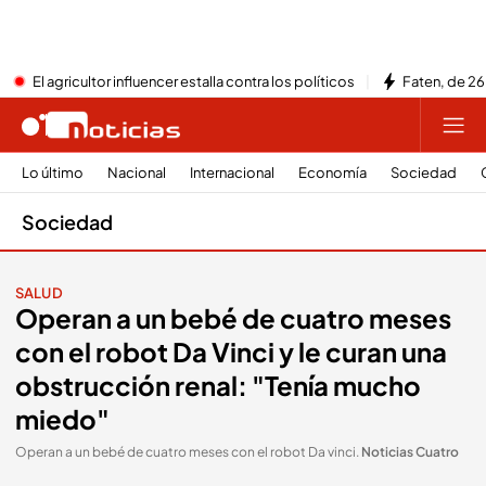
El agricultor influencer estalla contra los políticos
Faten, de 26
Lo último
Nacional
Internacional
Economía
Sociedad
Sociedad
SALUD
Operan a un bebé de cuatro meses
con el robot Da Vinci y le curan una
obstrucción renal: "Tenía mucho
miedo"
Operan a un bebé de cuatro meses con el robot Da vinci
.
Noticias Cuatro