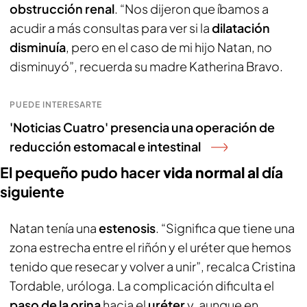
obstrucción renal
. “Nos dijeron que íbamos a
acudir a más consultas para ver si la
dilatación
disminuía
, pero en el caso de mi hijo Natan, no
disminuyó”, recuerda su madre Katherina Bravo.
PUEDE INTERESARTE
'Noticias Cuatro' presencia una operación de
reducción estomacal e intestinal
El pequeño pudo hacer
vida normal al
día
siguiente
Natan tenía una
estenosis
. “Significa que tiene una
zona estrecha entre el riñón y el uréter que hemos
tenido que resecar y volver a unir”, recalca Cristina
Tordable, uróloga. La complicación dificulta el
paso de la orina
hacia el
uréter
y, aunque en