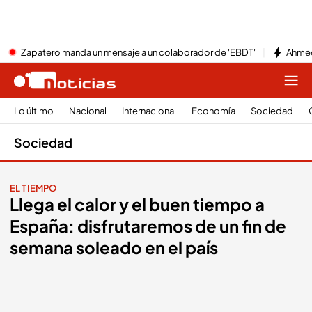
Zapatero manda un mensaje a un colaborador de 'EBDT'
Ahmed
Lo último
Nacional
Internacional
Economía
Sociedad
Sociedad
EL TIEMPO
Llega el calor y el buen tiempo a
España: disfrutaremos de un fin de
semana soleado en el país