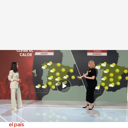
Llega el calor y el buen tiempo a España
.
Noticias Cuatro
Redacción digital Noticias Cuatro
Europa Press
16 MAY 2025 - 17:25h.
Los termómetros marcan los 27 grados en
zonas como Alicante y en Baleares
El invierno se despide de España: llega el buen
tiempo y las temperaturas serán más cálidas en
el país