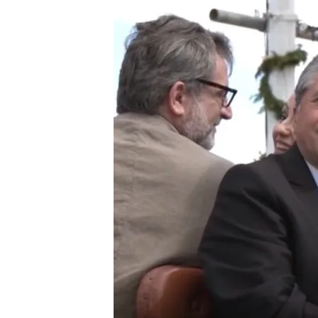
07 MAY 2025 - 20:05h.
Los precios de la Feria 
puedo dejar 2.000 o 3
Entre los gastos obliga
indumentaria
La Unidad de Subsuelo de
seguridad en la Feria de
Compartir
Tras meses de preparativos
alumbraba la portada del 