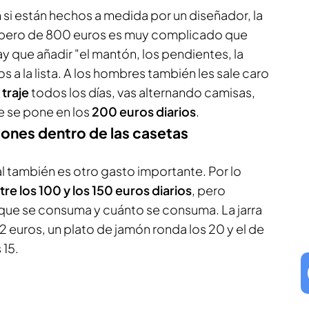
 si están hechos a medida por un diseñador, la
, pero de 800 euros es muy complicado que
ay que añadir "el mantón, los pendientes, la
s a la lista. A los hombres también les sale caro
 traje
todos los días, vas alternando camisas,
e se pone en los
200 euros diarios
.
iones dentro de las casetas
l también es otro gasto importante. Por lo
tre los 100 y los 150 euros diarios
, pero
que se consuma y cuánto se consuma. La jarra
12 euros, un plato de jamón ronda los 20 y el de
 15.