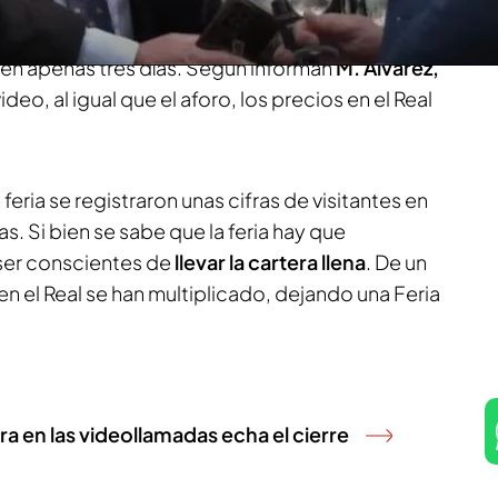
 los trajes de flamenca, los carros de caballos y
esentes que nunca en Sevilla, que ha registrado
en apenas tres días. Según informan
M. Álvarez,
video, al igual que el aforo, los precios en el Real
.
 feria se registraron unas cifras de visitantes en
as. Si bien se sabe que la feria hay que
 ser conscientes de
llevar la cartera llena
. De un
en el Real se han multiplicado, dejando una Feria
ra en las videollamadas echa el cierre