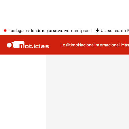
Los lugares donde mejor se va a ver el eclipse
Una soltera de '
Lo último
Nacional
Internacional
Má