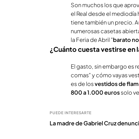
Son muchos los que aprov
el Real desde el mediodía 
tiene también un precio. Au
numerosas casetas abierta
la Feria de Abril "
barato no
¿Cuánto cuesta vestirse en la
El gasto, sin embargo es 
comas" y cómo vayas vestid
es de los
vestidos de fla
800 a 1.000 euros
solo ve
PUEDE INTERESARTE
La madre de Gabriel Cruz denunci