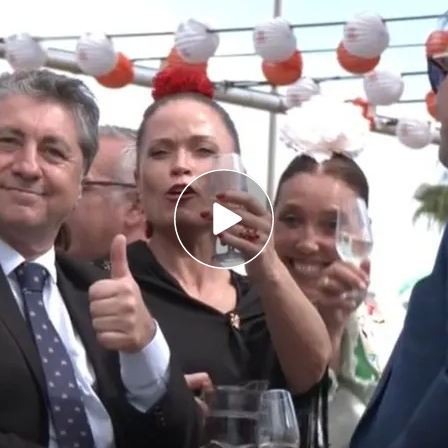
de Abril se disparan: "En tres o cuatro días me
.000 euros"
torios se encuentran las consumiciones y la
 la Policía Nacional, la encargada de blindar la
 Abril
 y máxima expectación, el lunes por fin se
Real dando por inaugurada un año más la
Feria