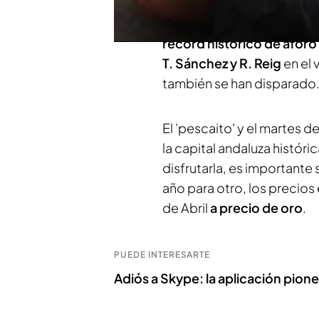
de Abril
. Hasta el domingo,
el rebujito estarán más pr
récord histórico de aforo
T. Sánchez y R. Reig
en el 
también se han disparado
El 'pescaito' y el martes de
la capital andaluza históric
disfrutarla, es importante
año para otro, los precios 
de Abril
a precio de oro
.
PUEDE INTERESARTE
Adiós a Skype: la aplicación pione