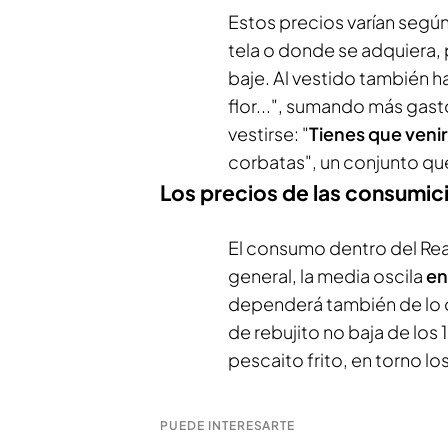
Estos precios varían según
tela o donde se adquiera
baje. Al vestido también h
flor...", sumando más gasto
vestirse: "
Tienes que venir
corbatas", un conjunto qu
Los precios de las consumic
El consumo dentro del Rea
general, la media oscila
en
dependerá también de lo 
de rebujito no baja de los 
pescaito frito, en torno los
PUEDE INTERESARTE