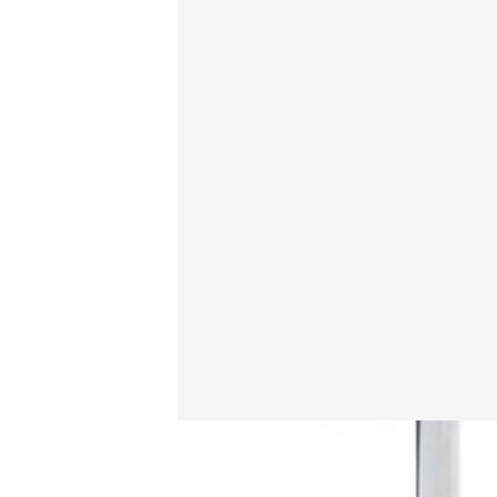
Esto es lo que se gastan los sevillanos un día de feri
Redacción digital Noticias Cuatro