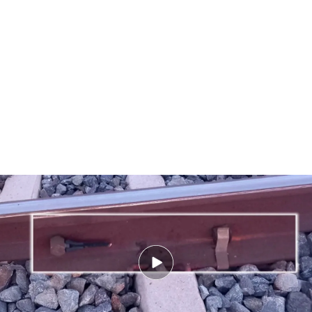
Óscar Puente apunta a que el robo de cable de los trenes ha sido un
sabotaje
Mientras se restablece el servicio,
la Guardia Civil
ha abierto una investigación
sobre el robo en
cinco puntos de la red ferroviaria. El
ministro
Óscar Puente
ha adelantado más detalles y ha
hablado de
sabotaje
y no de robo ya que explica