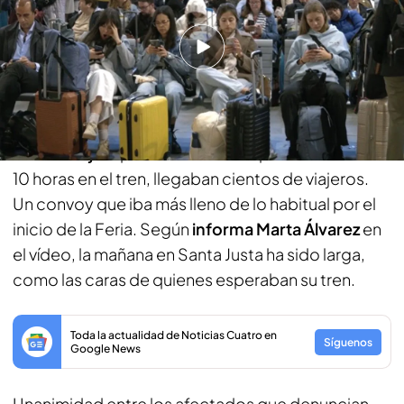
Así funciona la cámara de vigilancia que ha
dejado sin puntos en el carnet a un pueblo
entero
La situación en la estación
sevillana de Santa Justa
no era mejor
que en Atocha. Después de más de
10 horas en el tren, llegaban cientos de viajeros.
Un convoy que iba más lleno de lo habitual por el
inicio de la Feria. Según
informa Marta Álvarez
en
el vídeo, la mañana en Santa Justa ha sido larga,
como las caras de quienes esperaban su tren.
Toda la actualidad de Noticias Cuatro en
Síguenos
Google News
Unanimidad entre los afectados que denuncian