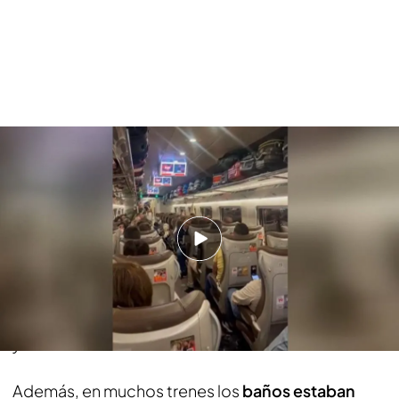
Miles de pasajeros atrapados en los 30 trenes afectados por el robo de
cable
Los pasajeros
trataban de dormir en sus
asientos,
reventados, buscando la mejor postura
para pasar la noche. Después de horas parados en
mitad de la nada y con
información
cada vez más
desalentadora
por la megafonía que les explicaba
que “estamos hablando de un entorno de entre 5
y 6 horas de retraso”.
Además, en muchos trenes los
baños estaban