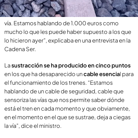
que se trata de "robos de cable de
escasísimo
valor".
“Se roban 150 metros de cobre en doble
vía. Estamos hablando de 1.000 euros como
mucho lo que les puede haber supuesto a los que
lo hicieron ayer”, explicaba en una entrevista en la
Cadena Ser.
La
sustracción se ha producido en cinco puntos
en los que ha desaparecido un
cable esencia
l para
el funcionamiento de los trenes. “Estamos
hablando de un cable de seguridad, cable que
sensoriza las vías que nos permite saber dónde
está el tren en cada momento y que obviamente,
en el momento en el que se sustrae, deja a ciegas
la vía”, dice el ministro.