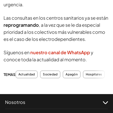
urgencia.
Las consultas en los centros sanitarios ya se están
reprogramando
, a la vez que se le da especial
prioridad a los colectivos más vulnerables como
es el caso de los electrodependientes.
Síguenos en
nuestro canal de WhatsApp
y
conoce toda la actualidad al momento.
TEMAS
Actualidad
Sociedad
Apagón
Hospitales
S
Nosotros