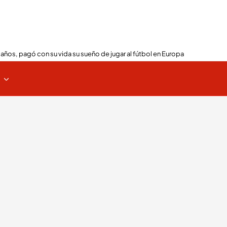
 años, pagó con su vida su sueño de jugar al fútbol en Europa
s