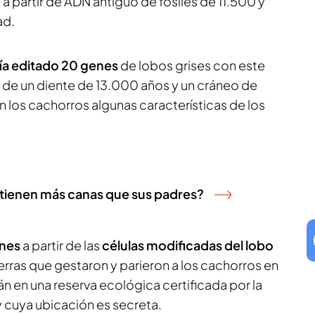
a partir de ADN antiguo de fósiles de 11.500 y
ad.
ía editado 20 genes
de lobos grises con este
de un diente de 13.000 años y un cráneo de
en los cachorros algunas características de los
Z tienen más canas que sus padres?
nes
a partir de las
células modificadas del lobo
erras que gestaron y parieron a los cachorros en
n en una reserva ecológica certificada por la
cuya ubicación es secreta.