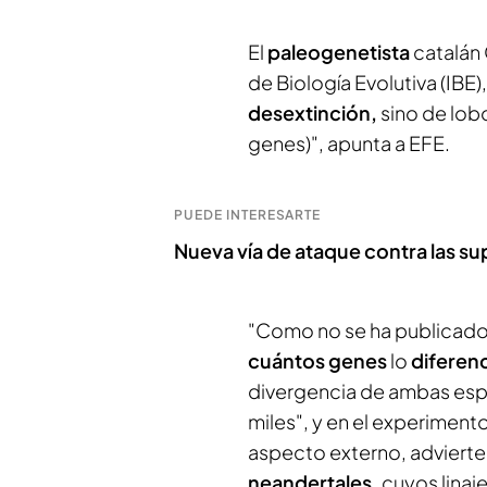
El
paleogenetista
catalán 
de Biología Evolutiva (IBE),
desextinción,
sino de lob
genes)", apunta a EFE.
PUEDE INTERESARTE
Nueva vía de ataque contra las s
"Como no se ha publicado
cuántos genes
lo
diferen
divergencia de ambas espec
miles", y en el experiment
aspecto externo, adviert
neandertales,
cuyos linaj