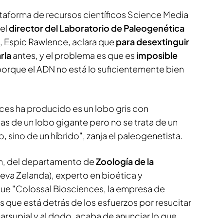
ataforma de recursos científicos Science Media
 el
director del Laboratorio de Paleogenética
, Espic Rawlence, aclara que
para desextinguir
rla
antes, y el problema es que es
imposible
orque el ADN no está lo suficientemente bien
ces ha producido es un lobo gris con
 las de un lobo gigante pero no se trata de un
, sino de un híbrido", zanja el paleogenetista.
on, del departamento de
Zoología de la
eva Zelanda), experto en bioética y
 que "Colossal Biosciences, la empresa de
 que está detrás de los esfuerzos por resucitar
arsupial y al dodo, acaba de anunciar lo que