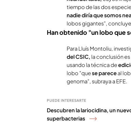
tiempo de las dos especi
nadie diría que somos ne
lobos gigantes", concluye
Han obtenido "un lobo que se
Para Lluís Montoliu, invest
del CSIC,
la conclusión es
usando la técnica de
edic
lobo "que
se parece
al lo
genoma", subraya a EFE.
PUEDE INTERESARTE
Descubren la lariocidina, un nuev
superbacterias