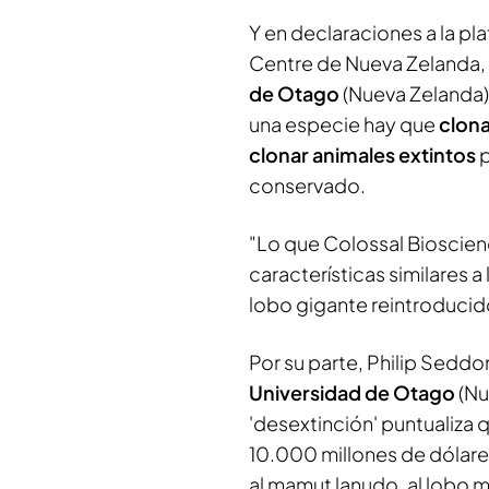
Y en declaraciones a la pl
Centre de Nueva Zelanda,
de Otago
(Nueva Zelanda)
una especie hay que
clona
clonar animales extintos
p
conservado.
"Lo que Colossal Bioscien
características similares a
lobo gigante reintroducido
Por su parte, Philip Sedd
Universidad de Otago
(Nu
'desextinción' puntualiza
10.000 millones de dólares
al mamut lanudo, al lobo m