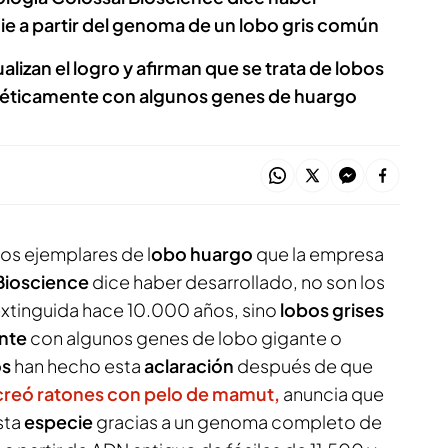
ie a partir del genoma de un lobo gris común
lizan el logro y afirman que se trata de lobos
néticamente con algunos genes de huargo
os ejemplares de l
obo huargo
que la empresa
 Bioscience
dice haber desarrollado, no son los
xtinguida hace 10.000 años, sino
lobos grises
nte
con algunos genes de lobo gigante o
os
han hecho esta
aclaración
después de que
creó ratones con pelo de mamut,
anuncia que
esta
especie
gracias a un genoma completo de