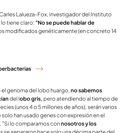
Carles Lalueza-Fox, investigador del Instituto
 lo tiene claro:
"No se puede hablar de
os modificados genéticamente (en concreto 14
uperbacterias
 el genoma del lobo huargo,
no sabemos
cian
del l
obo gris,
pero atendiendo al tiempo de
ies (unos 4 o 5 millones de años), serán varios
o solo han usado genes con expresión en el
e. "Si lo comparamos con
nosotros y los
es se separaron hace solo una décima parte del