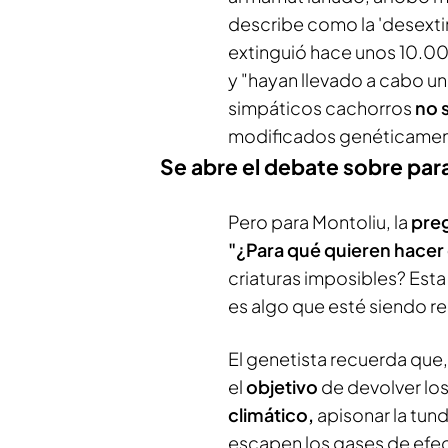
describe como la 'desexti
extinguió hace unos 10.00
y "hayan llevado a cabo 
simpáticos cachorros
no 
modificados genéticamen
Se abre el debate sobre par
Pero para Montoliu, la
pre
"¿Para qué quieren hacer
criaturas imposibles? Est
es algo que esté siendo r
El genetista recuerda que
el
objetivo
de devolver los
climático,
apisonar la tun
escapen los gases de efec