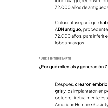
lobo huargo, reconstruido 
72.000 años de antigüed
Colossal aseguró que
hab
A
DN antiguo,
procedente 
72.000 años, para inferir 
lobos huargos.
PUEDE INTERESARTE
¿Por qué milenials y generación 
Después,
crearon embrio
gris
y los implantaron en p
octubre. Actualmente está
American Humane Society 