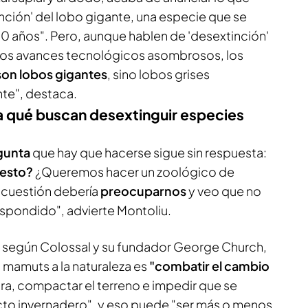
nción' del lobo gigante, una especie que se
0 años". Pero, aunque hablen de 'desextinción'
unos avances tecnológicos asombrosos, los
son lobos gigantes
, sino lobos grises
te", destaca.
a qué buscan desextinguir especies
gunta
que hay que hacerse sigue sin respuesta:
 esto?
¿Queremos hacer un zoológico de
a cuestión debería
preocuparnos
y veo que no
espondido", advierte Montoliu.
, según Colossal y su fundador George Church,
 mamuts a la naturaleza es
"combatir el cambio
dra, compactar el terreno e impedir que se
to invernadero", y eso puede "ser más o menos