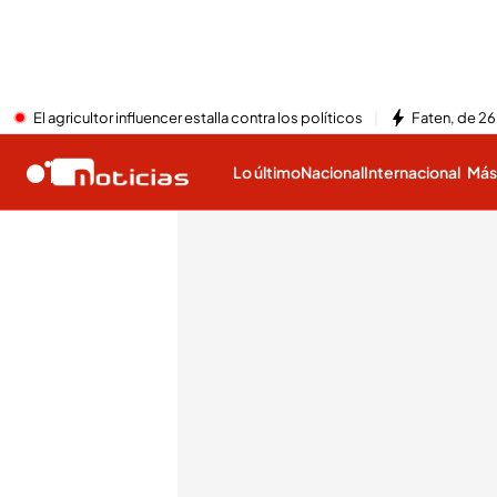
El agricultor influencer estalla contra los políticos
Faten, de 26
Lo último
Nacional
Internacional
Má