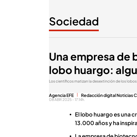
Sociedad
Una empresa de b
lobo huargo: algu
Los científicos matizan la desextinción de los lobo
Agencia EFE
Redacción digital Noticias 
08 ABR 2025 - 17:14h.
El lobo huargo es una cr
13.000 años y ha inspir
La empresa de biotecno