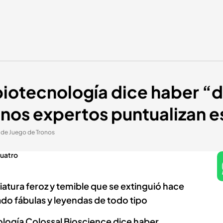
iotecnología dice haber “d
nos expertos puntualizan e
s de Juego de Tronos
Cuatro
iatura feroz y temible que se extinguió hace
ado fábulas y leyendas de todo tipo
logía Colossal Bioscience dice haber