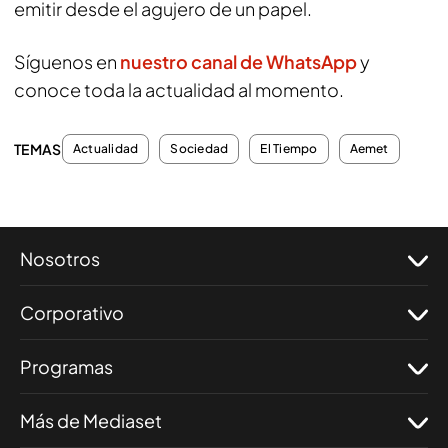
emitir desde el agujero de un papel.
Síguenos en
nuestro canal de WhatsApp
y
conoce toda la actualidad al momento.
TEMAS
Actualidad
Sociedad
El Tiempo
Aemet
Nosotros
Corporativo
Programas
Más de Mediaset