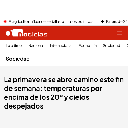
El agricultor influencer estalla contra los políticos
Faten, de 26
Lo último
Nacional
Internacional
Economía
Sociedad
Sociedad
La primavera se abre camino este fin
de semana: temperaturas por
encima de los 20º y cielos
despejados