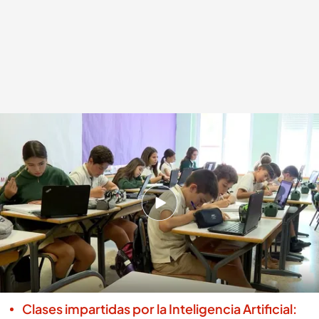
Cómo usan los alumnos la inteligencia artificial para elaborar sus tareas
Redacción digital Noticias Cuatro
Marta Aguirregomezcorta
26 MAR 2025 - 16:48h.
El 85% de los adolescentes usa la inteligencia
artificial al menos una vez por semana
El 70% de los profesores admiten poner límites
en el uso de la inteligencia artificial
Clases impartidas por la Inteligencia Artificial: