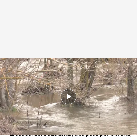
Alerta en España por la borrasca Laurence
Redacción digital Noticias Cuatro
17 MAR 2025 - 15:00h.
En Sierra Nevada sigue nevando con grandes
rachas de viento que han obligado a cerrar
algunas zonas
El caudal del Guadiamar, a su paso por Gerena,