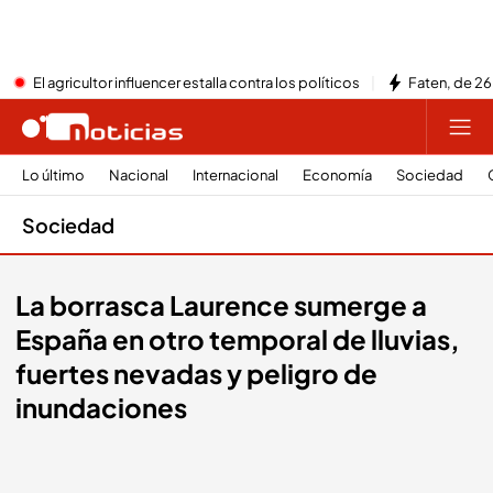
El agricultor influencer estalla contra los políticos
Faten, de 26
Lo último
Nacional
Internacional
Economía
Sociedad
Sociedad
La borrasca Laurence sumerge a
España en otro temporal de lluvias,
fuertes nevadas y peligro de
inundaciones