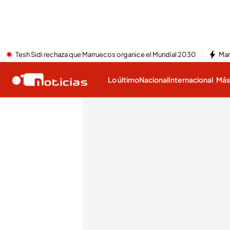
Tesh Sidi rechaza que Marruecos organice el Mundial 2030
Mar
Lo último
Nacional
Internacional
Má