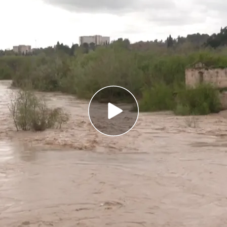
ire ha entrado en un taller y una cristalería de
 el techo
han sido desalojadas por precaución en Jerez
aña y su misión con el temporal: así rescatan a
en la nieve
muy claros: la lluvia en el sur y las
nevadas en
 Hoy, 10 comunidades están en alerta y mañana