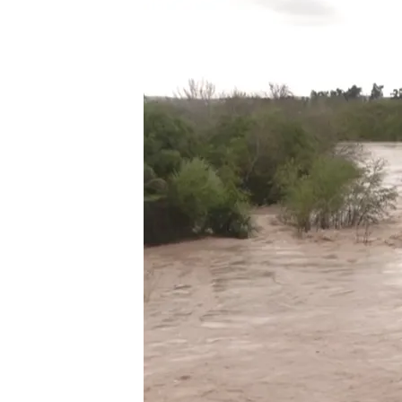
13 MAR 2025 - 21:25h.
Una fuerte corriente de a
Córdoba y ha arrancado
Al menos 200 personas 
de la Frontera
La Guardia Civil de Mont
los animales atrapados 
Compartir
La borrasca tiene dos focos 
el centro y norte del país
.