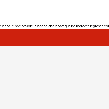
ruecos, el socio fiable, nunca colabora para que los menores regresen con
s