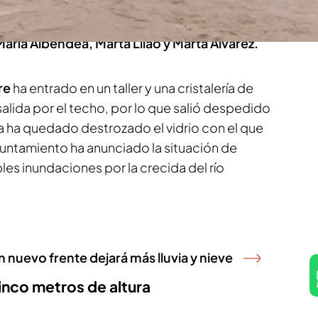
ilar. Casi toda
Andalucía
está en
alerta
por
riesgo de inundaciones y un tornado ha causado
aría Albendea, Marta Lilao y Marta Álvarez.
re
ha entrado en un taller y una cristalería de
salida por el techo, por lo que salió despedido
ería ha quedado destrozado el vidrio con el que
yuntamiento ha anunciado la situación de
es inundaciones por la crecida del río
 nuevo frente dejará más lluvia y nieve
cinco metros de altura