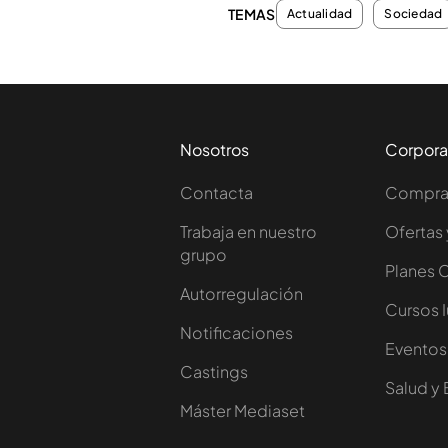
TEMAS
Actualidad
Sociedad
Nosotros
Corpora
Contacta
Comprar
Trabaja en nuestro
Ofertas 
grupo
Planes 
Autorregulación
Cursos 
Notificaciones
Eventos
Castings
Salud y 
Máster Mediaset