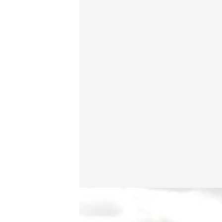
La borrasca deja casi a toda Andalucía en alerta
Redacción digital Noticias Cuatro