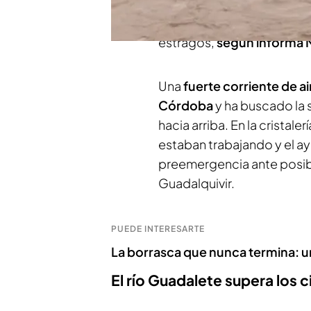
se espera un panorama sim
lluvias. En Córdoba, hay 
estragos,
según informa M
Una
fuerte corriente de ai
Córdoba
y ha buscado la 
hacia arriba. En la cristal
estaban trabajando y el a
preemergencia ante posibl
Guadalquivir.
PUEDE INTERESARTE
La borrasca que nunca termina: un
El río Guadalete supera los 