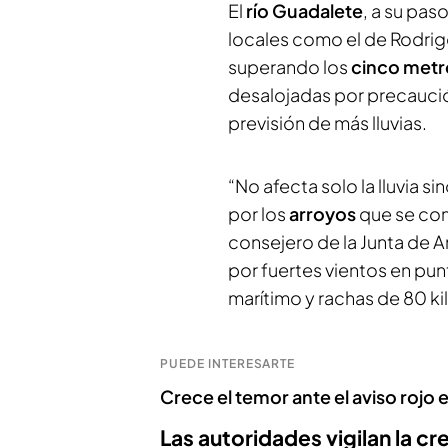
El
río Guadalete
, a su pas
locales como el de Rodrigo
superando los
cinco metr
desalojadas por precaución
previsión de más lluvias.
“No afecta solo la lluvia s
por los
arroyos
que se com
consejero de la Junta de 
por fuertes vientos en punt
marítimo y rachas de 80 ki
PUEDE INTERESARTE
Crece el temor ante el aviso rojo en
Las autoridades vigilan la cr