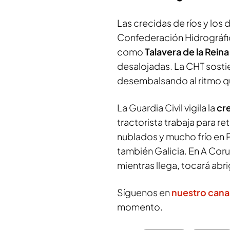
Las crecidas de ríos y los
Confederación Hidrográfi
como
Talavera de la Reina
desalojadas. La CHT sosti
desembalsando al ritmo que
La Guardia Civil vigila la
cr
tractorista trabaja para re
nublados y mucho frío en 
también Galicia. En A Cor
mientras llega, tocará abr
Síguenos en
nuestro cana
momento.