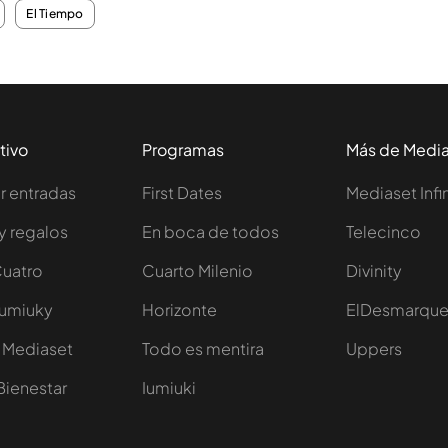
El Tiempo
tivo
Programas
Más de Medi
 entradas
First Dates
Mediaset Infi
y regalos
En boca de todos
Telecinco
Cuatro
Cuarto Milenio
Divinity
Iumiuky
Horizonte
ElDesmarqu
 Mediaset
Todo es mentira
Uppers
Bienestar
Iumiuki