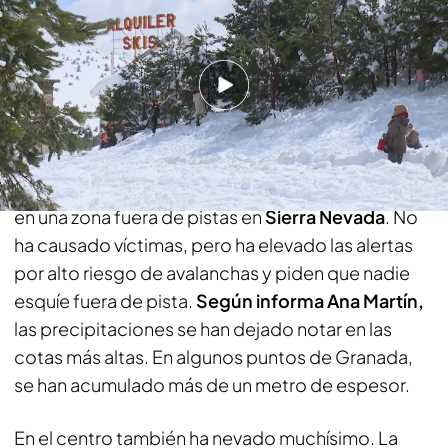
Toda la actualidad de Noticias Cuatro en
Síguenos
Google News
Imágenes impactantes de la nieve en
Madrid y Granada
La
acumulación
de
nieve
de los últimos días nos
han dejado imágenes como la de una avalancha
en una zona fuera de pistas en
Sierra Nevada
. No
ha causado víctimas, pero ha elevado las alertas
por alto riesgo de avalanchas y piden que nadie
esquíe fuera de pista.
Según informa Ana Martín,
las precipitaciones se han dejado notar en las
cotas más altas. En algunos puntos de Granada,
se han acumulado más de un metro de espesor.
En el centro también ha nevado muchísimo. La