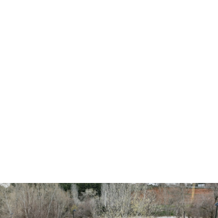
Los embalses, los más beneficiados del temporal Jana: se extrema la
vigilancia en Toledo, Ávila y Andalucía