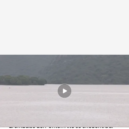
Los últimos efectos de la borrasca Jana
Redacción digital Noticias Cuatro
12 MAR 2025 - 17:41h.
El Tajo ha alcanzado el nivel más alto de los
últimos 18 años y preocupa su paso por
Talavera de la Reina
El embalse del Pontón Alto se encuentra al