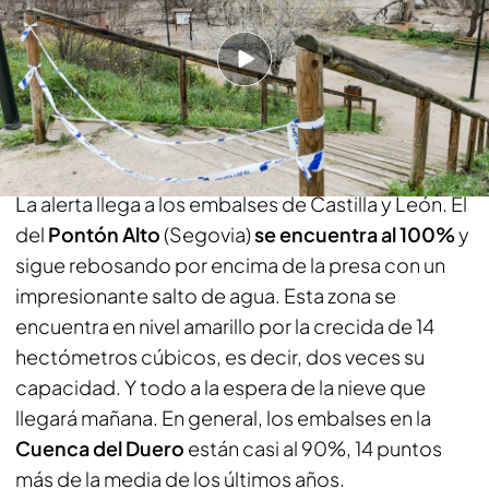
PUEDE INTERESARTE
La borrasca Jana provoca desbordamiento de
ríos y cientos de incidencias
El embalse del Pontón Alto, al 100% de su
capacidad
La alerta llega a los embalses de Castilla y León. El
del
Pontón Alto
(Segovia)
se encuentra al 100%
y
sigue rebosando por encima de la presa con un
impresionante salto de agua. Esta zona se
encuentra en nivel amarillo por la crecida de 14
hectómetros cúbicos, es decir, dos veces su
capacidad. Y todo a la espera de la nieve que
llegará mañana. En general, los embalses en la
Cuenca del Duero
están casi al 90%, 14 puntos
más de la media de los últimos años.