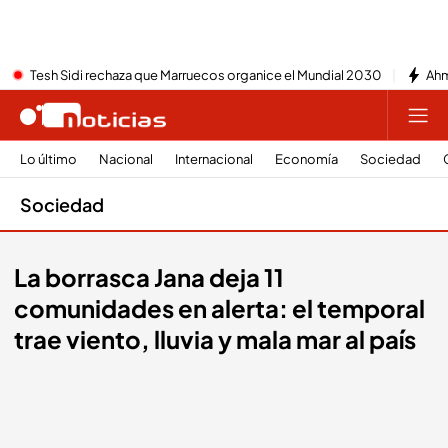
Tesh Sidi rechaza que Marruecos organice el Mundial 2030
Ahm
Lo último
Nacional
Internacional
Economía
Sociedad
Sociedad
La borrasca Jana deja 11
comunidades en alerta: el temporal
trae viento, lluvia y mala mar al país