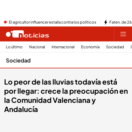
El agricultor influencer estalla contra los políticos
Faten, de 26
Lo último
Nacional
Internacional
Economía
Sociedad
Sociedad
Lo peor de las lluvias todavía está
por llegar: crece la preocupación en
la Comunidad Valenciana y
Andalucía