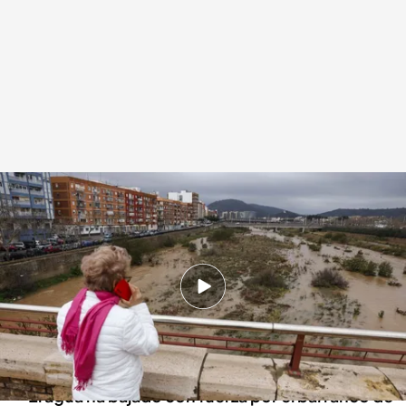
Lo peor de las lluvias todavía está por llegar
Redacción digital Noticias Cuatro
05 MAR 2025 - 21:03h.
Todas las puertas de las viviendas cercanas al
barranco del Poyo siguen con tablones y sacos
de arena
El agua ha bajado con fuerza por el barranco de