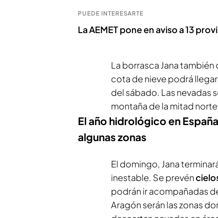
PUEDE INTERESARTE
La AEMET pone en aviso a 13 provin
La borrasca Jana también 
cota de nieve podrá llegar 
del sábado. Las nevadas s
montaña de la mitad norte
El año hidrológico en España
algunas zonas
El domingo, Jana terminará
inestable. Se prevén
ciel
podrán ir acompañadas de 
Aragón serán las zonas d