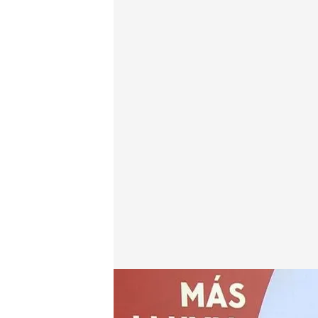
El tiempo que dejará la borrasca Jana este fin de s
Redacción digital Noticias Cuatro