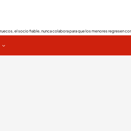
ruecos, el socio fiable, nunca colabora para que los menores regresen con
s