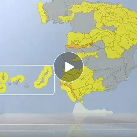
 precipitaciones generalizadas y fuertes rachas
n de semana
a sufre sequía a pesar de las lluvias de las
s afectada por las intensas lluvias:
 por el fuerte temporal
 en España
y parece que la lluvia ha llegado para
 la que nos hemos acostumbrado estos días no