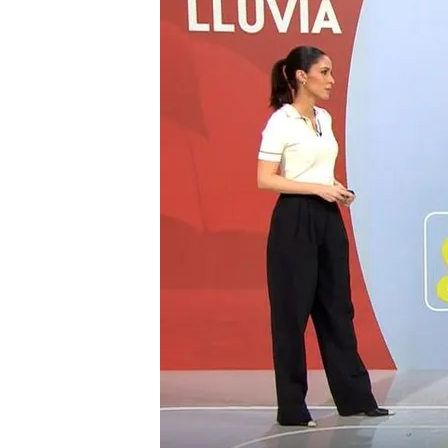
07 MAR 2025 - 16:44h.
La borrasca Jana dejará
de viento durante el fi
Gran parte de la penínsul
últimas semanas
Murcia, la comunidad má
inundaciones y rescates
Compartir
El temporal no da tregua
quedarse. La tendencia a