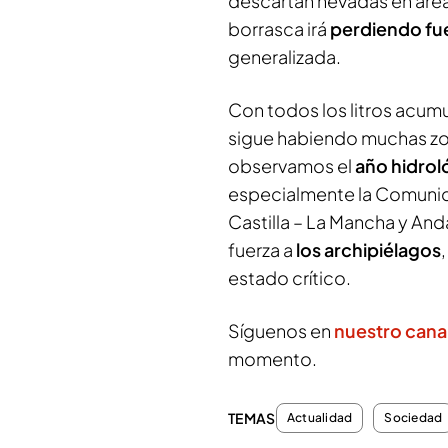
descartan nevadas en área
borrasca irá
perdiendo fu
generalizada.
Con todos los litros acumu
sigue habiendo muchas zo
observamos el
año hidrol
especialmente la Comunida
Castilla – La Mancha y And
fuerza a
los archipiélagos
estado crítico.
Síguenos en
nuestro cana
momento.
TEMAS
Actualidad
Sociedad