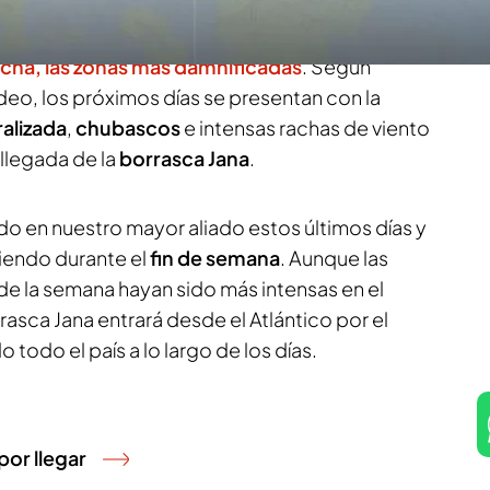
 semana. El nuevo frente ha dejado rescates y
, sobre todo en
Murcia, la Comunidad de
ncha, las zonas más damnificadas
. Según
ideo, los próximos días se presentan con la
ralizada
,
chubascos
e intensas rachas de viento
 llegada de la
borrasca Jana
.
do en nuestro mayor aliado estos últimos días y
siendo durante el
fin de semana
. Aunque las
 de la semana hayan sido más intensas en el
rrasca Jana entrará desde el Atlántico por el
do todo el país a lo largo de los días.
por llegar