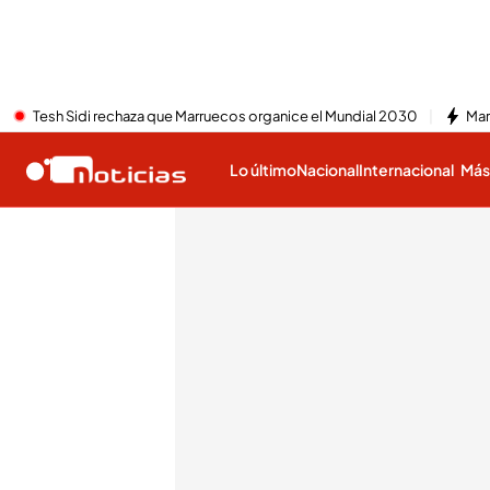
Tesh Sidi rechaza que Marruecos organice el Mundial 2030
Mar
Lo último
Nacional
Internacional
Má