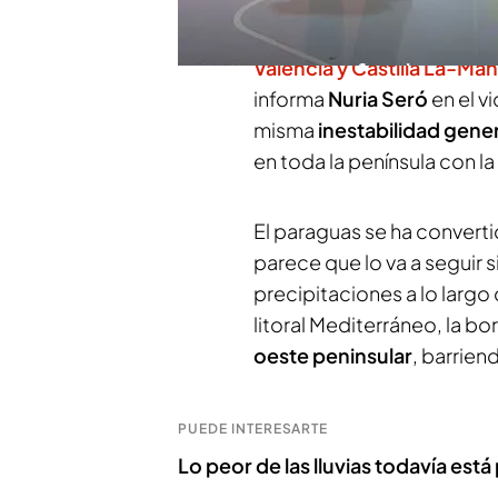
cambiará durante el fin de
crecidas en los barrancos
Valencia y Castilla La-Ma
informa
Nuria Seró
en el v
misma
inestabilidad gene
en toda la península con la
El paraguas se ha converti
parece que lo va a seguir 
precipitaciones a lo largo
litoral Mediterráneo, la bo
oeste peninsular
, barrien
PUEDE INTERESARTE
Lo peor de las lluvias todavía está 