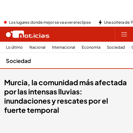
Los lugares donde mejor se va a ver el eclipse
Una soltera de '
Lo último
Nacional
Internacional
Economía
Sociedad
Sociedad
Murcia, la comunidad más afectada
por las intensas lluvias:
inundaciones y rescates por el
fuerte temporal