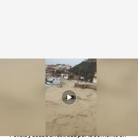
Murcia, la comunidad más afectada por las lluvias
Redacción digital Noticias Cuatro
06 MAR 2025 - 20:47h.
Se registran 200 litros acumulados en Lorca en
las últimas 24 horas por las fuertes lluvias
Una mujer retira unas vallas instaladas por la
Policía y acaba arrastrada por la corriente en