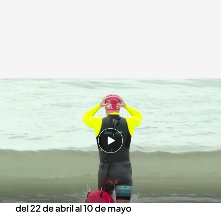
'Abrazar el Mar', el reto de Alberto Lorente
.
IMAGEN: Gabi Sendra / Pablo
Gil
Redacción digital Noticias Cuatro
14 MAR 2025 - 20:31h.
'Abrazar el Mar' supone un reto deportivo y una
campaña de activismo medioambiental
Alberto Lorente dará la vuelta a España a nado
del 22 de abril al 10 de mayo