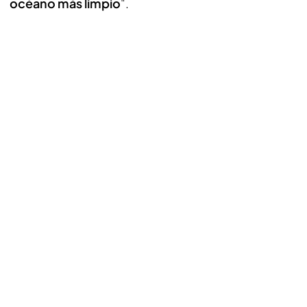
océano más limpio
".