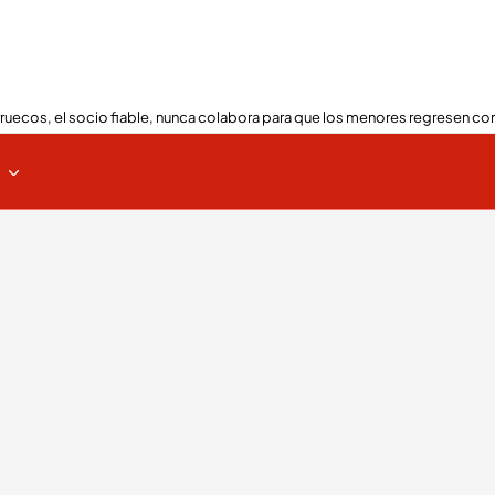
ruecos, el socio fiable, nunca colabora para que los menores regresen con
s