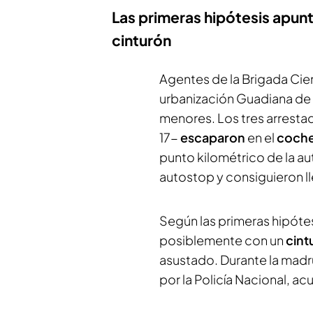
Las primeras hipótesis apunt
cinturón
Agentes de la Brigada Cien
urbanización Guadiana de
menores. Los tres arrestad
17-
escaparon
en el
coch
punto kilométrico de la a
autostop y consiguieron ll
Según las primeras hipótes
posiblemente con un
cint
asustado. Durante la madru
por la Policía Nacional, a