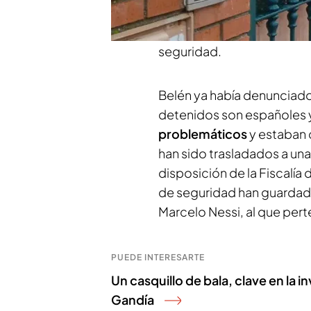
Duva,
la víctima había den
amenazas en el inmueble q
seguridad.
Belén ya había denunciado m
detenidos son españoles 
problemáticos
y estaban 
han sido trasladados a un
disposición de la Fiscalía
de seguridad han guardado
Marcelo Nessi, al que pert
PUEDE INTERESARTE
Un casquillo de bala, clave en la 
Gandía