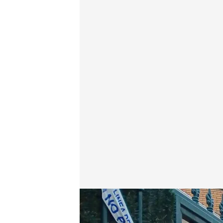
Tres menores matan a una educadora social en Bad
Redacción digital Noticias Cuatro
Agenci