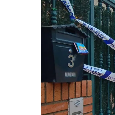
10 MAR 2025 - 17:17h.
Los tres arrestados esc
accidente a la altura d
Los tres detenidos son
problemáticos
Trabajadores sociales y
minuto de silencio frent
Compartir
Una educadora social de 
adolescentes
en un piso 
y 17 años y ya tenían ante