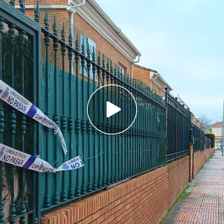
aparon en el coche de la víctima y tuvieron un
e Lobón
 españoles, tienen antecedentes y son
 vigilantes de seguridad han guardado un
e al centro al que pertenece el piso tutelado
35 años ha sido
asesinada
por
tres
tutelado en
Badajoz
. Los menores tienen entre 14
cedentes.
Según informa Marta Álvarez y Raquel