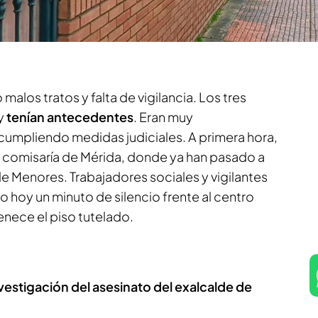
unciado días atrás a uno de ellos por supuestas
ue no cuenta con cámaras ni con personal de
alos tratos y falta de vigilancia. Los tres
y
tenían antecedentes
. Eran muy
cumpliendo medidas judiciales. A primera hora,
a comisaría de Mérida, donde ya han pasado a
 de Menores. Trabajadores sociales y vigilantes
 hoy un minuto de silencio frente al centro
enece el piso tutelado.
investigación del asesinato del exalcalde de