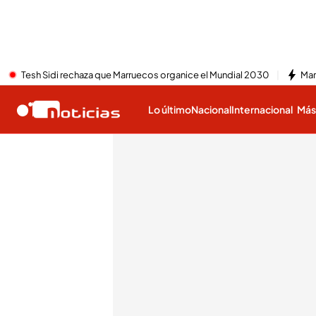
Tesh Sidi rechaza que Marruecos organice el Mundial 2030
Mar
Lo último
Nacional
Internacional
Má