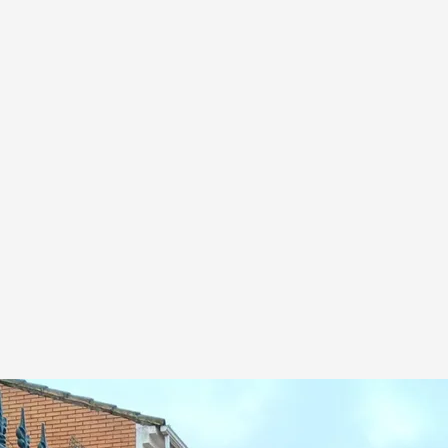
ajoz
.
Imagen: Andrés López
a EFE