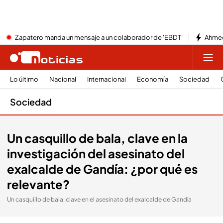
Zapatero manda un mensaje a un colaborador de 'EBDT'
Ahmed
Lo último
Nacional
Internacional
Economía
Sociedad
Sociedad
Un casquillo de bala, clave en la
investigación del asesinato del
exalcalde de Gandía: ¿por qué es
relevante?
Un casquillo de bala, clave en el asesinato del exalcalde de Gandía