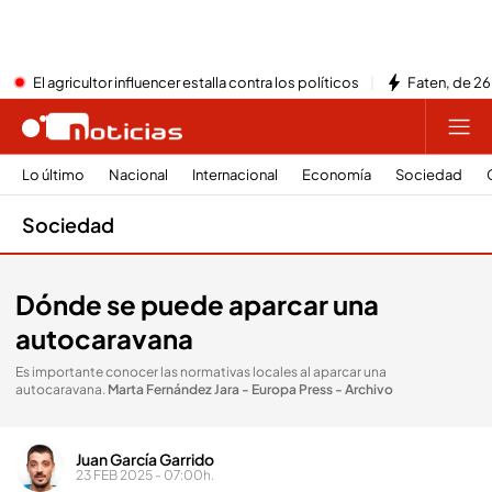
El agricultor influencer estalla contra los políticos
Faten, de 26
Lo último
Nacional
Internacional
Economía
Sociedad
Sociedad
Dónde se puede aparcar una
autocaravana
Es importante conocer las normativas locales al aparcar una
autocaravana
.
Marta Fernández Jara - Europa Press - Archivo
Juan García Garrido
23 FEB 2025 - 07:00h.