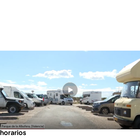
El auge del turismo de caravana: vecinos y turistas piden soluciones para
acampar de manera correcta y segura
PUEDE INTERESARTE
Apartamentos turísticos, campings y
alojamientos rurales, en auge: los motivos y
cuánto pueden costar en agosto
Viajar en caravana ofrece una flexibilidad
para los asistentes seguir sus propios
horarios