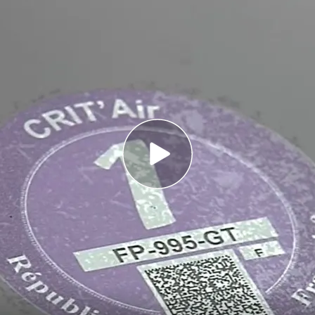
a la frontera se verán obligados a adquirir los
acar dinero de todas partes”
edioambientales serán obligatorias en Francia
as etiquetas Medioambientales B, C, ECO y 0
rueba la obligatoriedad de un nuevo
distintivo
los. Según informan
Cristina Tojal
y
Nerea Larriú
,
igirá llevar una de las seis pegatinas