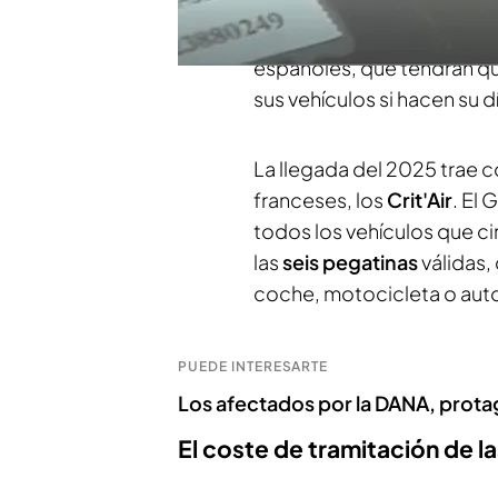
medioambientales en todo 
Esta nueva medida ha caus
españoles, que tendrán q
sus vehículos si hacen su d
La llegada del 2025 trae c
franceses, los
Crit'Air
. El 
todos los vehículos que cir
las
seis pegatinas
válidas,
coche, motocicleta o au
PUEDE INTERESARTE
Los afectados por la DANA, prota
El coste de tramitación de l