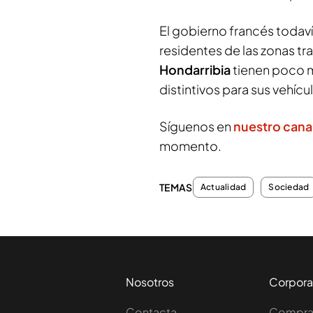
El gobierno francés todaví
residentes de las zonas tra
Hondarribia
tienen poco m
distintivos para sus vehícu
Síguenos en
nuestro cana
momento.
TEMAS
Actualidad
Sociedad
Nosotros
Corpora
Contacta
Comprar