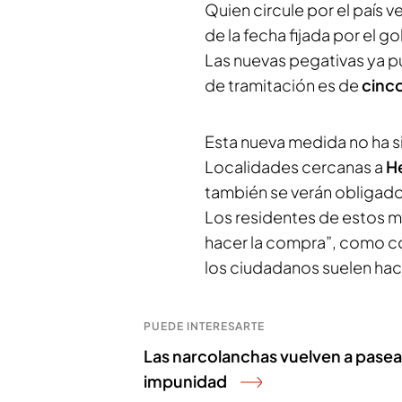
Quien circule por el país v
de la fecha fijada por el 
Las nuevas pegativas ya p
de tramitación es de
cinc
Esta nueva medida no ha s
Localidades cercanas a
H
también se verán obligados 
Los residentes de estos m
hacer la compra”, como c
los ciudadanos suelen hace
PUEDE INTERESARTE
Las narcolanchas vuelven a pasear
impunidad