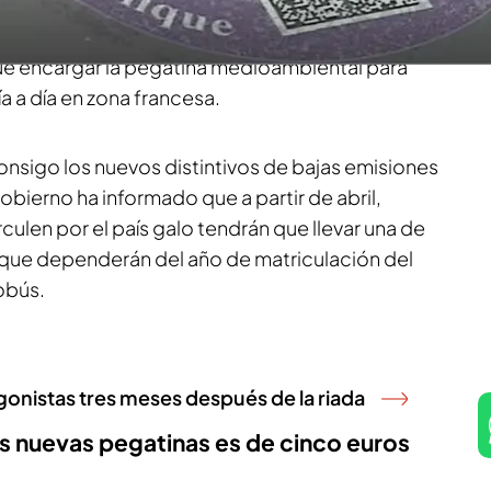
su territorio, incluyendo el
País Vasco francés
.
ado la polémica entre varios residentes
ue encargar la pegatina medioambiental para
ía a día en zona francesa.
onsigo los nuevos distintivos de bajas emisiones
Gobierno ha informado que a partir de abril,
culen por el país galo tendrán que llevar una de
 que dependerán del año de matriculación del
tobús.
gonistas tres meses después de la riada
as nuevas pegatinas es de cinco euros