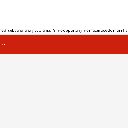
ed, subsahariano y su drama: "Si me deportan y me matan puedo morir tra
s