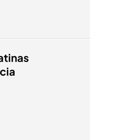
atinas
cia