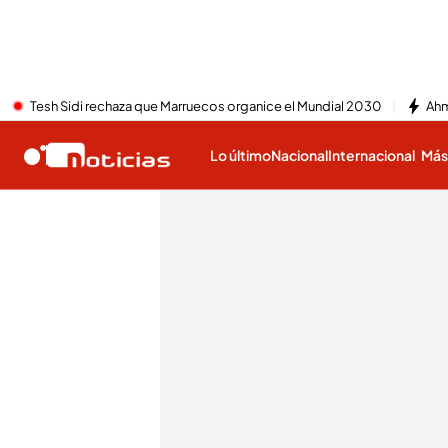
Tesh Sidi rechaza que Marruecos organice el Mundial 2030
Ahm
Lo último
Nacional
Internacional
Má