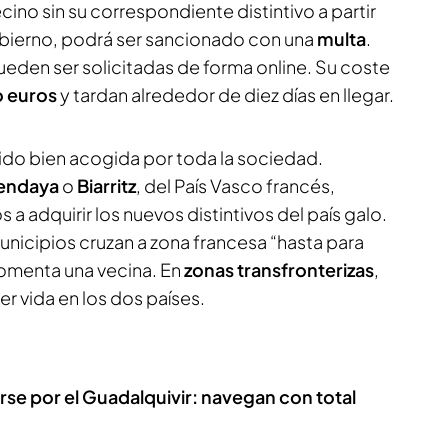
ecino sin su correspondiente distintivo a partir
gobierno, podrá ser sancionado con una
multa
.
ueden ser solicitadas de forma online. Su coste
o euros
y tardan alrededor de diez días en llegar.
ido bien acogida por toda la sociedad.
endaya
o
Biarritz
, del País Vasco francés,
a adquirir los nuevos distintivos del país galo.
unicipios cruzan a zona francesa “hasta para
omenta una vecina. En
zonas transfronterizas
,
r vida en los dos países.
se por el Guadalquivir: navegan con total