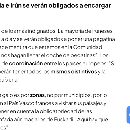
a e Irún se verán obligados a encargar
 de los más indignados. La mayoría de iruneses
 a día y se verán obligados a poner una pegatina
rece mentira que estemos en la Comunidad
os hagan llenar el coche de pegatinas”. Los
l de
coordinación
entre los países europeos: “Si
erán tener todos los
mismos distintivos
y la
aís una”.
ís galo es por
zonas
, no por municipios, por lo
al País Vasco francés a visitar sus paisajes y
ner en cuenta la obligatoriedad de las
fada aún más a los de Euskadi: “Aquí hay que
tes”.