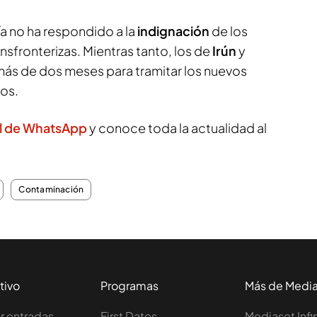
a no ha respondido a la
indignación
de los
nsfronterizas. Mientras tanto, los de
Irún
y
ás de dos meses para tramitar los nuevos
los.
l de WhatsApp
y conoce toda la actualidad al
Contaminación
tivo
Programas
Más de Medi
 entradas
First Dates
Mediaset Infi