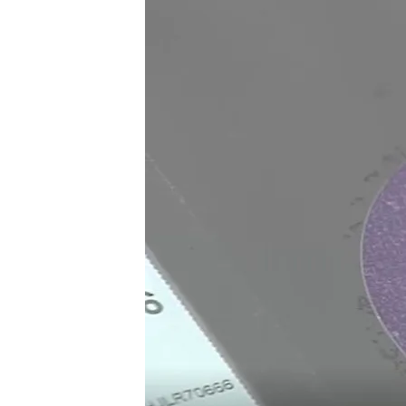
29 ENE 2025 - 19:28h.
Los residentes cercanos 
distintivos: "Hay que s
Las nuevas pegatinas m
a partir de abril
Cómo y dónde obtener l
Compartir
El Gobierno de Francia ap
ecológico
para los vehícu
a partir de abril, Francia ex