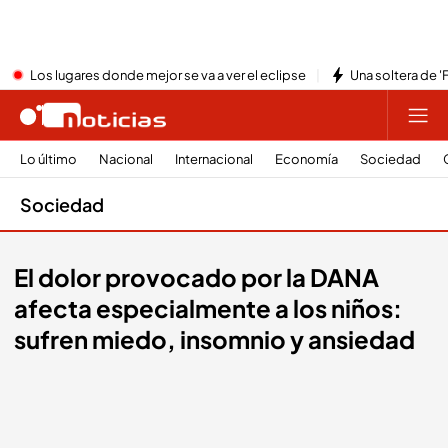
Los lugares donde mejor se va a ver el eclipse
Una soltera de '
Lo último
Nacional
Internacional
Economía
Sociedad
Sociedad
El dolor provocado por la DANA
afecta especialmente a los niños:
sufren miedo, insomnio y ansiedad