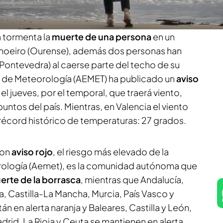
to de más de 150 kilómetros por hora, que han
, árboles derribados y muros que se han venido
a tormenta la
muerte de una persona
en un
Amoeiro (Ourense), además dos personas han
 (Pontevedra) al caerse parte del techo de su
l de Meteorología (AEMET) ha publicado un
aviso
 el jueves, por el temporal, que traerá viento,
s puntos del país. Mientras, en Valencia el viento
récord histórico de temperaturas: 27 grados.
con
aviso rojo
, el riesgo más elevado de la
rología (Aemet), es la comunidad autónoma que
erte de la borrasca
, mientras que Andalucía,
a, Castilla-La Mancha, Murcia, País Vasco y
 en alerta naranja y Baleares, Castilla y León,
rid, La Rioja y Ceuta se mantienen en alerta