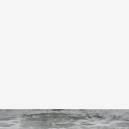
aña
 Press
Agencia EFE