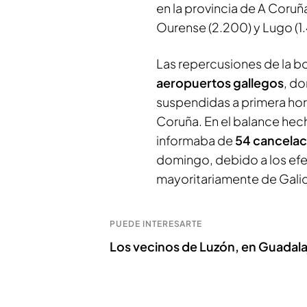
en la provincia de A Coruñ
Ourense (2.200) y Lugo (1
Las repercusiones de la b
aeropuertos gallegos
, d
suspendidas a primera hora
Coruña. En el balance hech
informaba de
54 cancelac
domingo, debido a los efe
mayoritariamente de Galici
PUEDE INTERESARTE
Los vecinos de Luzón, en Guadala