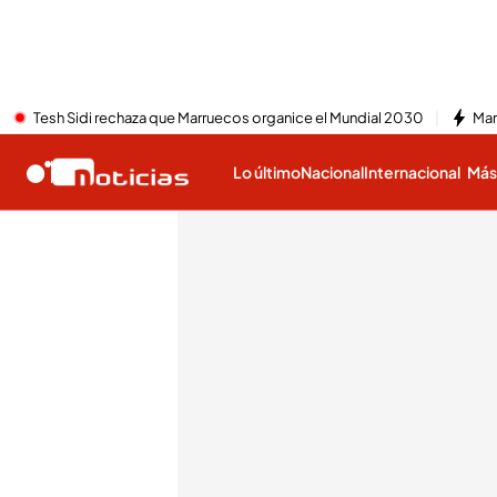
Tesh Sidi rechaza que Marruecos organice el Mundial 2030
Mar
Lo último
Nacional
Internacional
Má