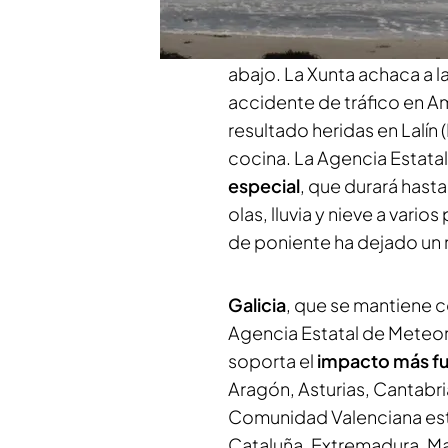
registrado rachas de vien
dejado tejados arrancados
abajo. La Xunta achaca a l
accidente de tráfico en 
resultado heridas en Lalín
cocina. La Agencia Estata
especial
, que durará hasta
olas, lluvia y nieve a vario
de poniente ha dejado un 
Galicia
, que se mantiene 
Agencia Estatal de Meteo
soporta el
impacto más fu
Aragón, Asturias, Cantabri
Comunidad Valenciana están
Cataluña, Extremadura, Mad