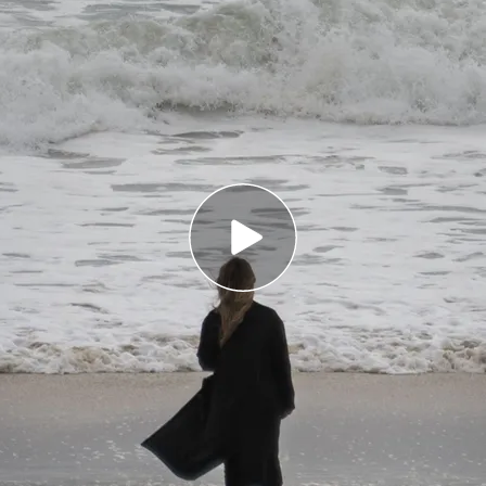
es están en alerta por fuertes vientos, lluvias
aca a la tormenta la muerte de una persona en
o en Amoeiro (Ourense)
erminia, sobre todo al norte del país: vuelos y
oles caídos en las carreteras
verso de la
borrasca Herminia
que deja un
, viento, nevadas y mala mar
en prácticamente
donde más incidencias se ha contabilizado, se han