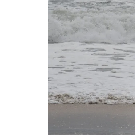
27 ENE 2025 - 15:12h.
Actualizado a las 21:11h.
Un total de 16 comunidad
y temporal marítimo
La Xunta de Galicia ach
un accidente de tráfic
Así afecta la borrasca H
trenes cancelados y árb
Compartir
Este lunes es el día más ad
fuerte temporal de lluvia
todo el país. En Galicia, 