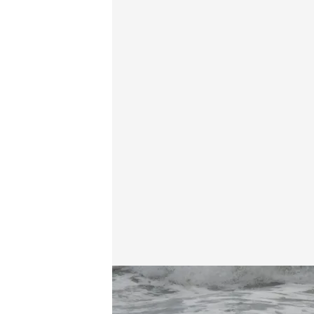
Los destrozos que deja Herminia a su paso por Esp
Redacción digital Noticias Cuatro
Europa