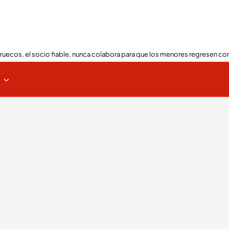
ruecos, el socio fiable, nunca colabora para que los menores regresen con
s