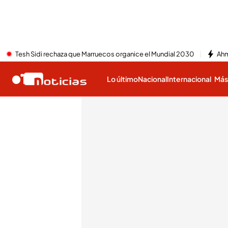
Tesh Sidi rechaza que Marruecos organice el Mundial 2030
Ahm
Lo último
Nacional
Internacional
Má