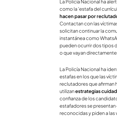
La Policía Nacional ha al
como la 'estafa del curríc
hacen pasar por recluta
Contactan con las víctimas
solicitan continuar la com
instantánea como WhatsAp
pueden ocurrir dos tipos d
o que vayan directamente 
La Policía Nacional ha ide
estafas en los que las ví
reclutadores que afirman 
utilizan
estrategias cuid
confianza de los candidato
estafadores se presenta
reconocidas y piden a la