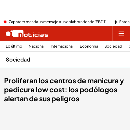
Zapatero manda un mensaje a un colaborador de 'EBDT'
Faten,
Lo último
Nacional
Internacional
Economía
Sociedad
Sociedad
Proliferan los centros de manicura y
pedicura low cost: los podólogos
alertan de sus peligros