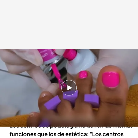
La irresponsabilidad de algunos tratamientos en centros de pedicura y
manicura
.
IMAGEN: Pedro Pablo Almela
Redacción digital Noticias Cuatro
Sandra Mir
06 DIC 2024 - 11:00h.
La falta de titulación para realizar tratamientos
podológicos puede generar consecuencias
irreversibles
Los centros de podología no tienen las mismas
funciones que los de estética: "Los centros