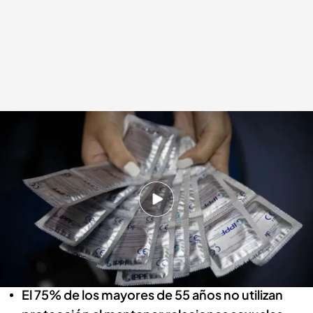
Los factores que explican el incremento de las ETS entre los mayores de 60
años
.
IMAGEN: M. Palma y O. Arostegi
Patricia Pereda
28 NOV 2024 - 17:26h.
Los casos de gonorrea, sífilis o clamidia se han
triplicado en los últimos 10 años también entre
los mayores de 60 años
El 75% de los mayores de 55 años no utilizan