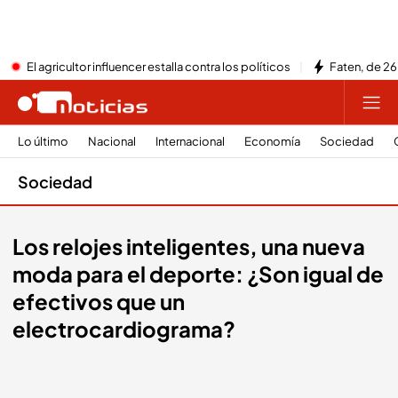
El agricultor influencer estalla contra los políticos
Faten, de 26
Lo último
Nacional
Internacional
Economía
Sociedad
Sociedad
Los relojes inteligentes, una nueva
moda para el deporte: ¿Son igual de
efectivos que un
electrocardiograma?