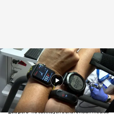
Nuestra compañera experimenta la fiabilidad de estos dispositivos
.
IMAGEN: Mariano Gutiérrez / Gabriel Pérez
Redacción digital Noticias Cuatro
Sandra Mir
22 NOV 2024 - 20:33h.
Cuando se realiza ejercicio intenso la efectivad
de los relojes inteligentes baja
Los relojes inteligentes pueden servir como
guía pero "no sustituyen a una revisión médica