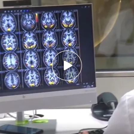
izadas que padecían trastornos del sueño, 17
arkinson
Parkinson es esencial: "Sino ya vas tarde, ya
uronas”
cial: ¿cuáles son las diferencias entre estas
la de Neurología, entre 120.000 y 150.000
ecen
Parkinson
, una de las enfermedades
omunes. Un reciente estudio del Hospital