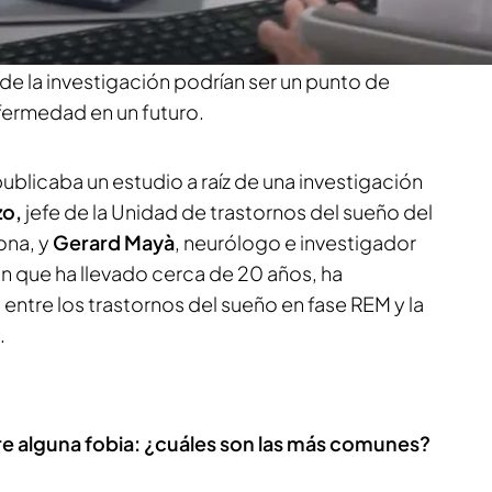
idenciado la relación entre el Parkinson y ciertos
mo informan
Irene Fernández
y
Pablo Moreno
 de la investigación podrían ser un punto de
nfermedad en un futuro.
publicaba un estudio a raíz de una investigación
zo,
jefe de la Unidad de trastornos del sueño del
ona, y
Gerard Mayà
, neurólogo e investigador
ón que ha llevado cerca de 20 años, ha
 entre los trastornos del sueño en fase REM y la
.
re alguna fobia: ¿cuáles son las más comunes?