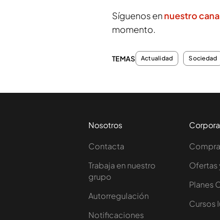
Síguenos en
nuestro cana
momento.
TEMAS
Actualidad
Sociedad
Nosotros
Corpora
Contacta
Comprar
Trabaja en nuestro
Ofertas 
grupo
Planes 
Autorregulación
Cursos 
Notificaciones