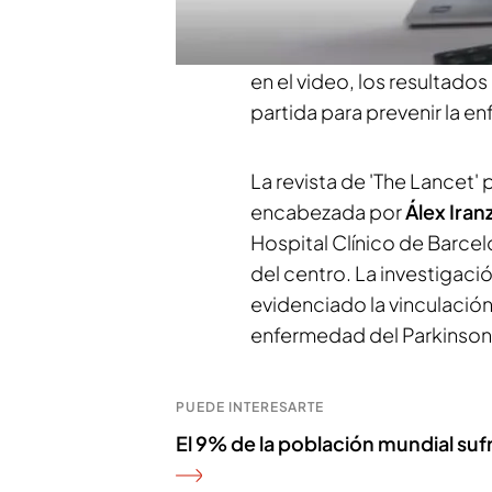
Clínico de Barcelona ha ev
trastornos del sueño
. Co
en el video, los resultados
partida para prevenir la e
La revista de 'The Lancet' 
encabezada por
Álex Iran
Hospital Clínico de Barcel
del centro. La investigaci
evidenciado la vinculación
enfermedad del Parkinson
PUEDE INTERESARTE
El 9% de la población mundial suf