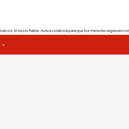
ruecos, el socio fiable, nunca colabora para que los menores regresen con
s