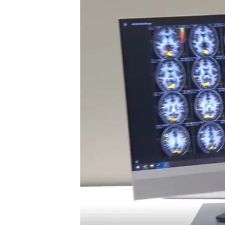
21 NOV 2024 - 20:36h.
De los 20 personas anal
acabaron padeciendo P
La detección precoz del 
has perdido muchas ne
Párkinson y temblor esen
patologías?
Compartir
Según la Sociedad Españo
personas en España pad
neurodegenerativas más c