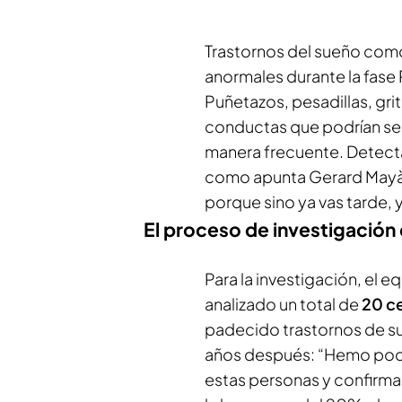
Trastornos del sueño com
anormales durante la fase
Puñetazos, pesadillas, gri
conductas que podrían se
manera frecuente. Detecta
como apunta Gerard Mayà, 
porque sino ya vas tarde,
El proceso de investigación 
Para la investigación, el e
analizado un total de
20 c
padecido trastornos de sue
años después: “Hemo podi
estas personas y confirmar