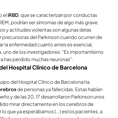
o el
iRBD
, que se caracterizan por conductas
 REM, podrían ser síntomas de algo más grave.
tos y actitudes violentas son algunas delas
r precursoras del Parkinson cuando ocurren de
r la enfermedad cuanto antes es esencial,
uno de los investigadores: “Es importantísimo
 ya has perdido muchas neuronas”.
del Hospital Clínico de Barcelona
quipo del Hospital Clínico de Barcelona ha
erebros
de personas ya fallecidas. Estas habían
ño y de las 20, 17 desarrollaron Parkinson unos
do mirar directamente en los cerebros de
 lo que ya esperábamos (...) estos pacientes, a