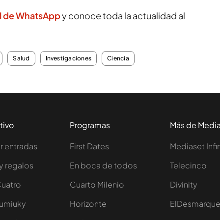
l de WhatsApp
y conoce toda la actualidad al
Salud
Investigaciones
Ciencia
tivo
Programas
Más de Medi
 entradas
First Dates
Mediaset Infi
y regalos
En boca de todos
Telecinco
Cuatro
Cuarto Milenio
Divinity
Iumiuky
Horizonte
ElDesmarqu