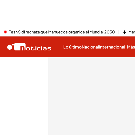
Tesh Sidi rechaza que Marruecos organice el Mundial 2030
Mar
Lo último
Nacional
Internacional
Má