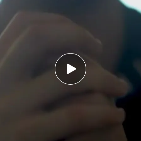
egura que su padre, Francesco Arcuri, "no es
pulsividad y su ira"
stiga a Arcuri por presunto maltrato a sus hijos,
cia física, vejaciones, insultos y amenazas"
ribunal Supremo de Italia le da la razón y
as
ha
denunciado
en un vídeo que su
hermano
or su padre
Francesco Arcuri y asegura que está
riesgo de muerte". Según
informan Ana Martín y