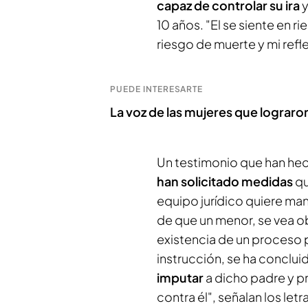
capaz de controlar su ira
y
10 años. "El se siente en r
riesgo de muerte y mi refle
PUEDE INTERESARTE
La voz de las mujeres que lograron
Un testimonio que han hec
han solicitado medidas
qu
equipo jurídico quiere man
de que un menor, se vea ob
existencia de un proceso p
instrucción, se ha conclu
imputar
a dicho padre y pr
contra él", señalan los let