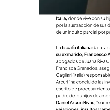
Ana García Quesada
en el
según los abogados de Ri
Italia,
donde vive con su hi
por la sustracción de sus 
de un indulto parcial por 
La
fiscalía italiana
da la raz
su exmarido, Francesco A
abogados de Juana Rivas, 
Francisca Granados, asegu
Cagliari (Italia) responsab
Arcuri "ha concluido las 
escrito de procesamiento 
padre de los hijos de amb
Daniel Arcuri Rivas
, "some
vejaciones, insultos y am