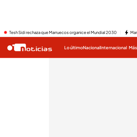
Tesh Sidi rechaza que Marruecos organice el Mundial 2030
Mar
Lo último
Nacional
Internacional
Má