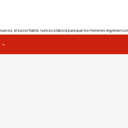
ruecos, el socio fiable, nunca colabora para que los menores regresen con
s