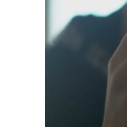
04 DIC 2024 - 15:08h.
Gabriel, de 18 años, as
capaz de controlar su im
La fiscalía italiana inve
"sometiéndolos a violen
Caso de Juana Rivas: el T
ordena repetir el juicio
Compartir
El
hijo mayor de
Juana Riv
pequeño es maltratado p
en peligro, "se siente en 