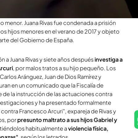
 vídeo, el testimonio de Gabriel ha servido,
vas, para que
se procese a su exmarido en
jo menor. Juana Rivas fue condenada a prisión
dos hijos menores en el verano de 2017 y objeto
parte del Gobierno de España.
ón a Juana Rivas y siete años después
investiga a
rcuri
, por malos tratos a su hijo pequeño. Los
Carlos Aránguez, Juan de Dios Ramírez y
ran en un comunicado que la Fiscalía de
le de la instrucción de las actuaciones contra
investigaciones y ha presentado formalmente
contra Francesco Arcuri", expareja de Rivas y
os, por
presunto maltrato a sus hijos Gabriel y
tiéndolos habitualmente a
violencia física,
enazas"
, según los letrados.