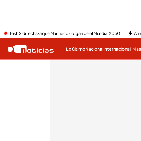
Tesh Sidi rechaza que Marruecos organice el Mundial 2030
Ahm
Lo último
Nacional
Internacional
Má