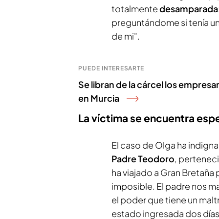
totalmente
desamparada
preguntándome si tenía un
de mi".
PUEDE INTERESARTE
Se libran de la cárcel los empre
en Murcia
La víctima se encuentra esp
El caso de Olga ha indign
Padre Teodoro
, pertenec
ha viajado a Gran Bretaña p
imposible. El padre nos ma
el poder que tiene un malt
estado ingresada dos días