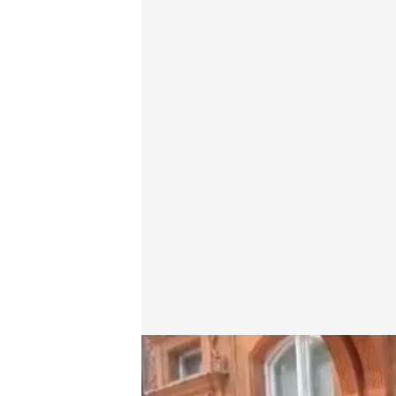
Olga pide volver a España de la mano de sus hijos
Redacción digital Noticias Cuatro