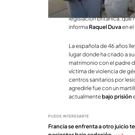
cruelmente durante años p
a España con sus tres hijo
legislación británica, que 
informa
Raquel Duva
en el
La española de 46 años ll
lugar donde ha criado a sus
matrimonio con el padre de
víctima de violencia de gé
centros sanitarios por lesi
agredirle fue con un marti
actualmente
bajo prisión
e
PUEDE INTERESARTE
Francia se enfrenta a otro juicio t
pacientes bajo sedación