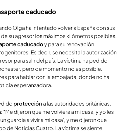
 pasaporte caducado
ando Olga ha intentado volver a España con sus
a de su agresor los máximos kilómetros posibles.
aporte caducado
y para su renovación
rogenitores. Es decir, se necesita la autorización
esor para salir del país. La víctima ha pedido
nchester, pero de momento no es posible.
res para hablar con la embajada, donde no ha
oticia esperanzadora.
pedido
protección
a las autoridades británicas.
 "Me dijeron que me volviera a mi casa, y yo les
n guardia a vivir a mi casa', y me dijeron que
o de Noticias Cuatro. La víctima se siente