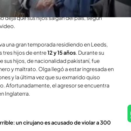
or su exmarido. A día de hoy, Olga desea volver
s de la mano, pero se encuentra
atrapada
por la
no deja que sus hijos salgan del país, según
 video.
eva una gran temporada residiendo en Leeds,
 tres hijos de entre
12 y 15 años
. Durante su
 sus hijos, de nacionalidad pakistaní, fue
nero y maltrato. Olga llegó a estar ingresada en
ones y la última vez que su exmarido quiso
llo. Afortunadamente, el agresor se encuentra
n Inglaterra.
errible: un cirujano es acusado de violar a 300