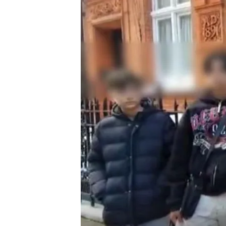
09 OCT 2024 - 18:00h.
Los hijos de Olga necesi
del país
La víctima de violencia 
exigiendo una solución
Junts suspende de milita
detenido por violencia
Compartir
La historia de
Olga Gonzá
sociedad. La madrileña lle