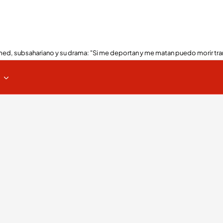
ed, subsahariano y su drama: "Si me deportan y me matan puedo morir tra
s