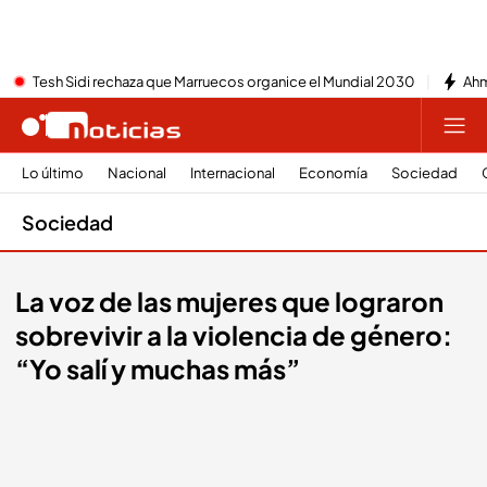
Tesh Sidi rechaza que Marruecos organice el Mundial 2030
Ahm
Lo último
Nacional
Internacional
Economía
Sociedad
Sociedad
La voz de las mujeres que lograron
sobrevivir a la violencia de género:
“Yo salí y muchas más”