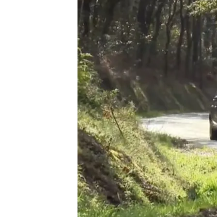
27 NOV 2024 - 09:00h.
Los 11 vecinos compart
prescindir de los coche
El vehículo se carga a 
comunitarias
El ecodiseño está de m
empresas por ser más s
Compartir
Los vecinos de la aldea d
de las iniciativas más sost