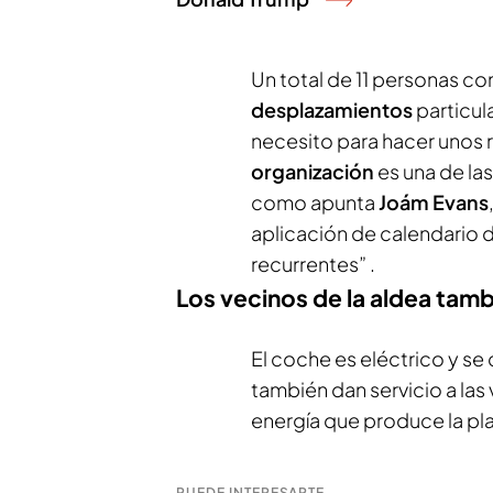
Un total de 11 personas co
desplazamientos
particul
necesito para hacer unos 
organización
es una de la
como apunta
Joám Evans
aplicación de calendario d
recurrentes” .
Los vecinos de la aldea tam
El coche es eléctrico y se
también dan servicio a las
energía que produce la pl
PUEDE INTERESARTE