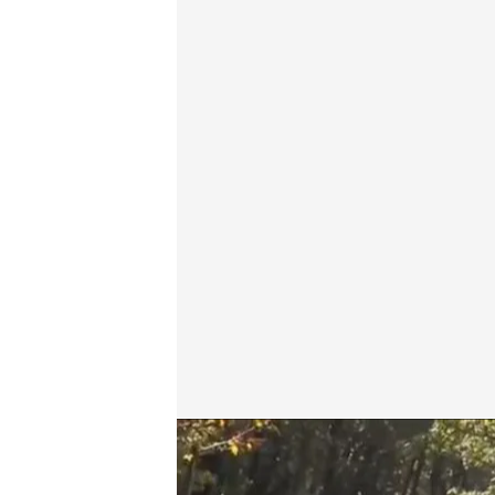
Los habitantes de Froxán se desplazan con su vehí
Redacción digital Noticias Cuatro