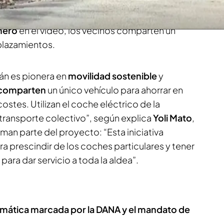
cuentran los 11 habitantes de Froxán, que luchan
o y la contaminación. Como informan
Laura
mero
en el video, los vecinos comparten un
plazamientos.
án es pionera en
movilidad sostenible
y
comparten
un único vehículo para ahorrar en
ostes. Utilizan el coche eléctrico de la
ransporte colectivo”, según explica
Yoli Mato
,
rman parte del proyecto: “Esta iniciativa
 prescindir de los coches particulares y tener
 para dar servicio a toda la aldea”.
imática marcada por la DANA y el mandato de