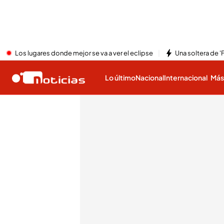
Los lugares donde mejor se va a ver el eclipse
Una soltera de '
Lo último
Nacional
Internacional
Má