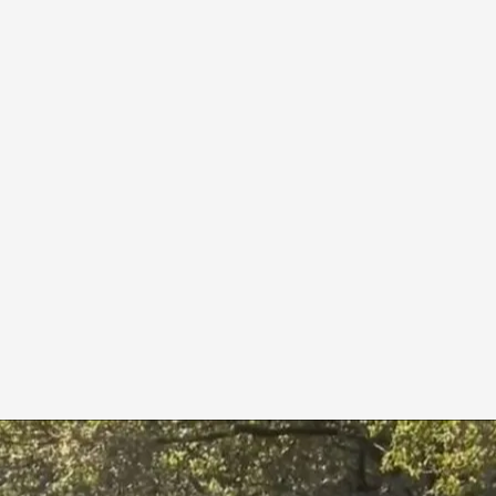
culo comunitario
.
IMAGEN: Jacobo Rodríguez / Alberto Toja