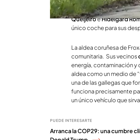
España rural gallega se en
contra el cambio climátic
Queijeiro
e
Hidelgard Ro
único coche para sus des
La aldea coruñesa de Frox
comunitaria. Sus vecinos
energía, contaminación y c
aldea como un medio de “t
una de las gallegas que fo
funciona precisamente para
un único vehículo que sirva
PUEDE INTERESARTE
Arranca la COP29: una cumbre cl
Donald Trump