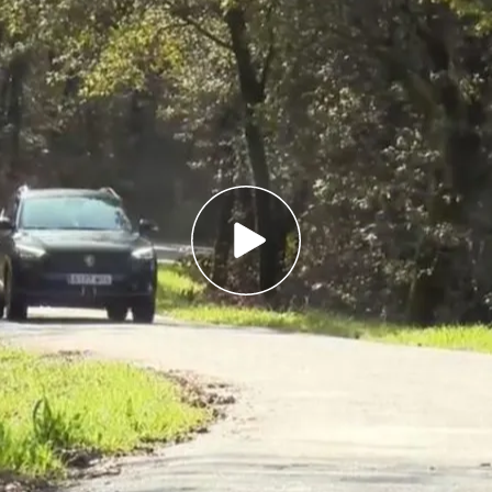
en un coche eléctrico entre todos "para
s particulares"
través de placas fotovoltaicas también
oda: Ecoembes destaca el esfuerzo de las
ostenibles
e
Froxán
, en Lousame, son los creadores de una
enibles: un
coche comunitario
. En medio de la