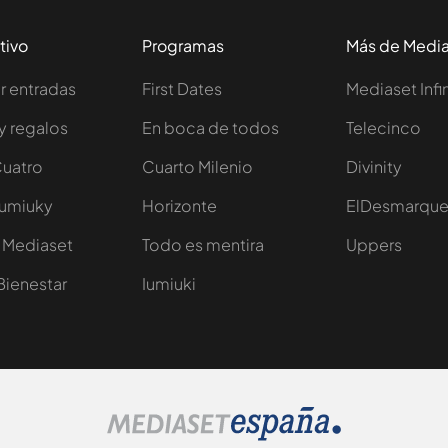
tivo
Programas
Más de Medi
 entradas
First Dates
Mediaset Infi
y regalos
En boca de todos
Telecinco
Cuatro
Cuarto Milenio
Divinity
Iumiuky
Horizonte
ElDesmarqu
 Mediaset
Todo es mentira
Uppers
Bienestar
Iumiuki