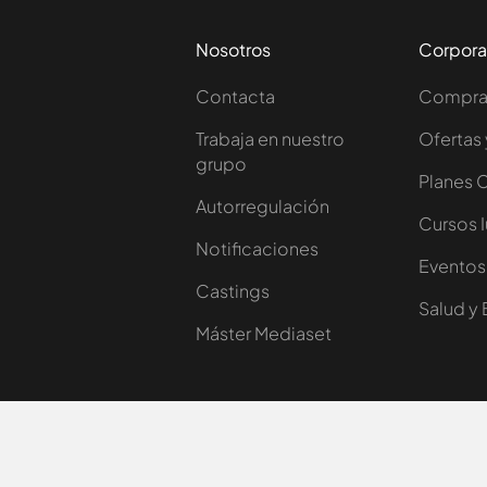
Nosotros
Corpora
Contacta
Comprar
Trabaja en nuestro
Ofertas 
grupo
Planes 
Autorregulación
Cursos 
Notificaciones
Eventos
Castings
Salud y 
Máster Mediaset