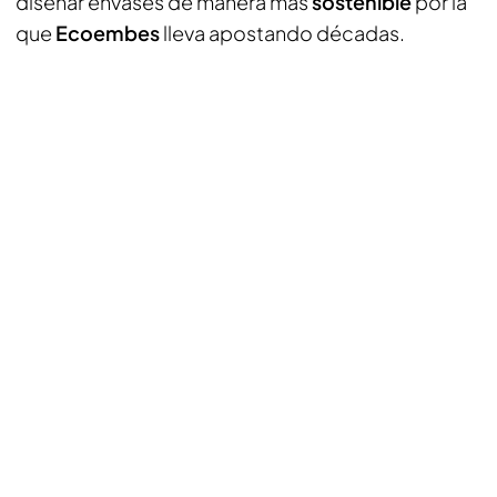
diseñar envases de manera más
sostenible
por la
que
Ecoembes
lleva apostando décadas.