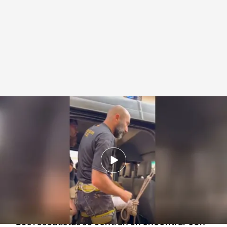
Los vecinos rescataron a ancianos y discapacitados en medio de la DANA
Redacción digital Noticias Cuatro
05 NOV 2024 - 16:52h.
Numerosos vecinos salvaron la vida de miles
de ancianos durante la riada: "Fui llamando
puerta a puerta en los cuatro bajos"
Los rescatistas se centran en encontrar con