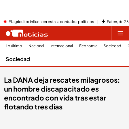
El agricultor influencer estalla contra los políticos
Faten, de 26
Lo último
Nacional
Internacional
Economía
Sociedad
Sociedad
La DANA deja rescates milagrosos:
un hombre discapacitado es
encontrado con vida tras estar
flotando tres días