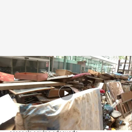
Preocupan las infecciones tras el paso de la DANA
Redacción digital Noticias Cuatro
Patricia Pereda
04 NOV 2024 - 21:38h.
El agua estancada, entre otros factores,
supone un riesgo sanitario que se podría ver
agravado con el paso de los días
Los voluntarios están trabajando en muchos