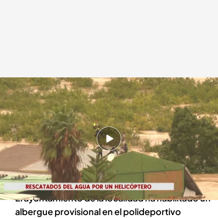
Así ha rescatado la Guardia Civil a una familia atrapada en el tejado de su
casa
.
Imagen: Pablo Vázquez
Redacción digital Noticias Cuatro
Europa Press
29 OCT 2024 - 15:19h.
El río Guadalhorce se ha desbordado a su paso
por la localidad malagueña y ha dejado varias
personas atrapadas
El ayuntamiento de la localidad ha habilitado un
albergue provisional en el polideportivo