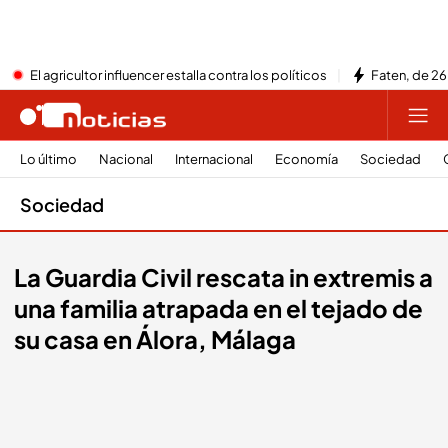
El agricultor influencer estalla contra los políticos
Faten, de 26
Lo último
Nacional
Internacional
Economía
Sociedad
Sociedad
La Guardia Civil rescata in extremis a
una familia atrapada en el tejado de
su casa en Álora, Málaga