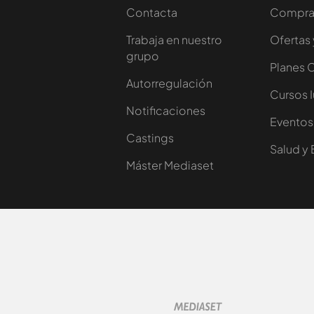
Contacta
Comprar
Trabaja en nuestro
Ofertas 
grupo
Planes 
Autorregulación
Cursos 
Notificaciones
Eventos
Castings
Salud y 
Máster Mediaset