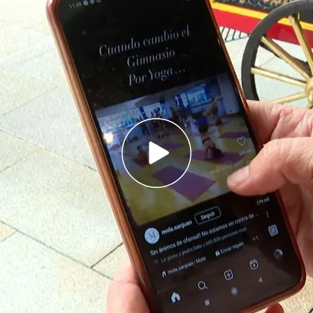
ido un 300% desde 2008 sobre todo entre las
spañoles reconoce que no podría vivir sin el
n no tener móvil hasta los 16 años: "Los
sparadores de dopamina"
ón BBVA confirma que
Internet
ya es
vital
para los
 edad que tengan. Así lo confiesa el 66% de la
ncima de la media europea que se sitúa en el