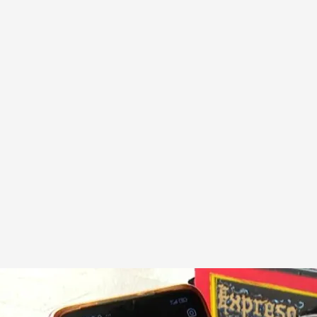
 Aguirregomezcorta