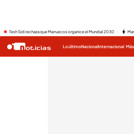
Tesh Sidi rechaza que Marruecos organice el Mundial 2030
Mar
Lo último
Nacional
Internacional
Má