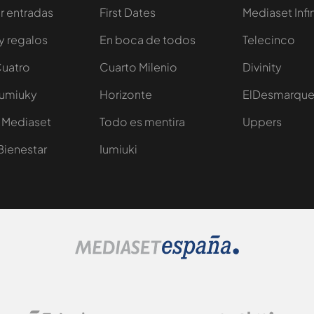
 entradas
First Dates
Mediaset Infi
y regalos
En boca de todos
Telecinco
Cuatro
Cuarto Milenio
Divinity
Iumiuky
Horizonte
ElDesmarqu
 Mediaset
Todo es mentira
Uppers
Bienestar
Iumiuki