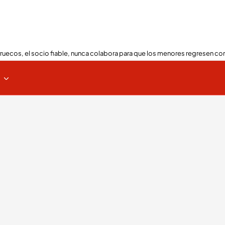
ruecos, el socio fiable, nunca colabora para que los menores regresen con
s