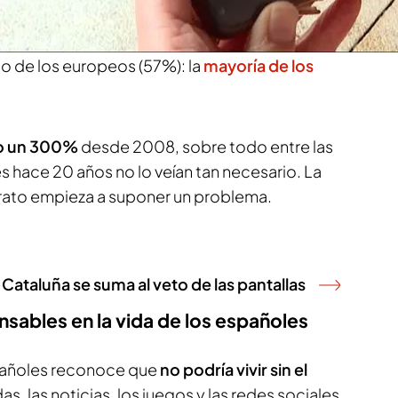
urrimos a él desde que nos levantamos. Más de
52%) considera el
móvil indispensable
, aunque
o de los europeos (57%): la
mayoría de los
do un 300%
desde 2008, sobre todo entre las
 hace 20 años no lo veían tan necesario. La
ato empieza a suponer un problema.
e: Cataluña se suma al veto de las pantallas
pensables en la vida de los españoles
spañoles reconoce que
no podría vivir sin el
adas, las noticias, los juegos y las redes sociales