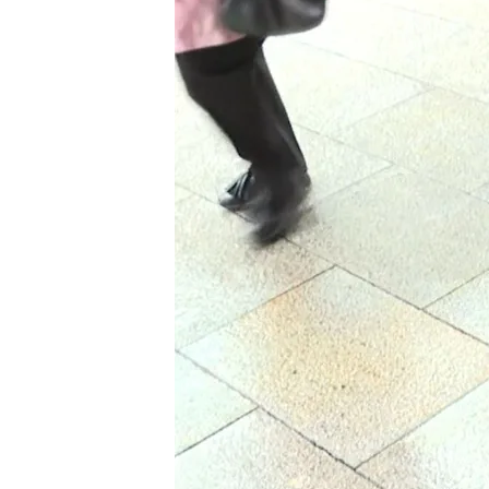
18 OCT 2024 - 17:11h.
Esta necesidad ha crec
personas mayores
Más de la mitad de los e
móvil
Los médicos recomienda
protegemos de esos di
Compartir
Un estudio de la Fundaci
españoles, sin importar la
población, una cifra por e