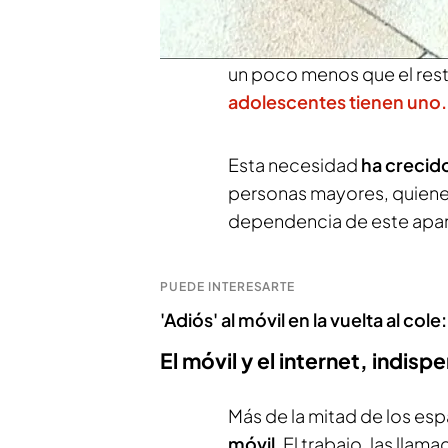
61%. Y es que siempre rec
la mitad de la población (
un poco menos que el rest
adolescentes tienen uno.
Esta necesidad
ha creci
personas mayores, quienes
dependencia de este apar
PUEDE INTERESARTE
'Adiós' al móvil en la vuelta al col
El móvil y el internet, indis
Más de la mitad de los e
móvil
. El trabajo, las llam