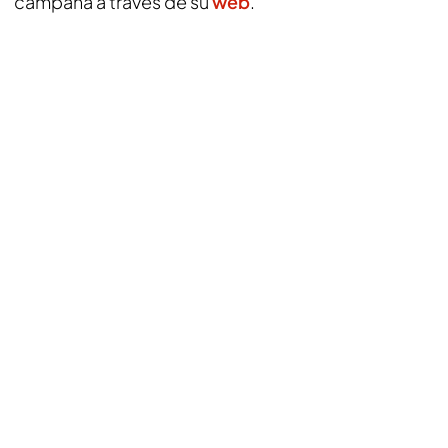
campaña a través de su
web
.