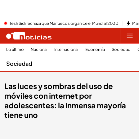
Tesh Sidi rechaza que Marruecos organice el Mundial 2030
Mar
Lo último
Nacional
Internacional
Economía
Sociedad
Sociedad
Las luces y sombras del uso de
móviles con internet por
adolescentes: la inmensa mayoría
tiene uno