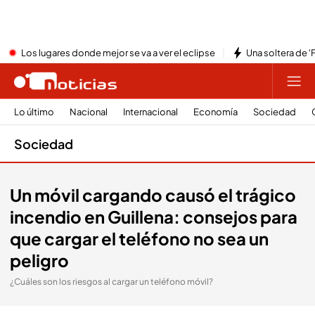
Los lugares donde mejor se va a ver el eclipse
Una soltera de '
Lo último
Nacional
Internacional
Economía
Sociedad
Sociedad
Un móvil cargando causó el trágico
incendio en Guillena: consejos para
que cargar el teléfono no sea un
peligro
¿Cuáles son los riesgos al cargar un teléfono móvil?