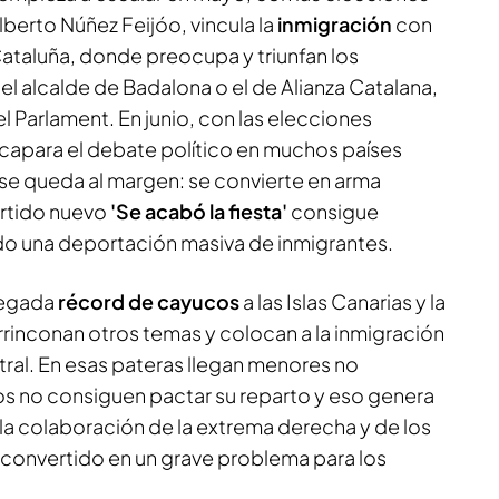
Alberto Núñez Feijóo, vincula la
inmigración
con
Cataluña, donde preocupa y triunfan los
l alcalde de Badalona o el de Alianza Catalana,
el Parlament. En junio, con las elecciones
acapara el debate político en muchos países
 se queda al margen: se convierte en arma
partido nuevo
'Se acabó la fiesta'
consigue
 una deportación masiva de inmigrantes.
llegada
récord de cayucos
a las Islas Canarias y la
rrinconan otros temas y colocan a la inmigración
tral. En esas pateras llegan menores no
s no consiguen pactar su reparto y eso genera
la colaboración de la extrema derecha y de los
a convertido en un grave problema para los