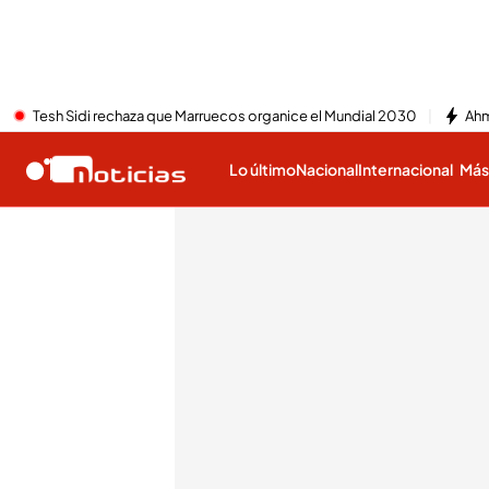
Tesh Sidi rechaza que Marruecos organice el Mundial 2030
Ahm
Lo último
Nacional
Internacional
Má