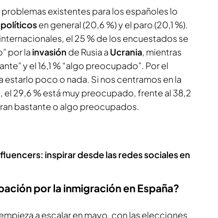
s problemas existentes para los españoles lo
políticos
en general (20,6 %) y el paro (20,1 %).
 internacionales, el 25 % de los encuestados se
” por la
invasión
de Rusia a
Ucrania
, mientras
ante” y el 16,1 % “algo preocupado”. Por el
ra estarlo poco o nada. Si nos centramos en la
, el 29,6 % está muy preocupado, frente al 38,2
tran bastante o algo preocupados.
fluencers: inspirar desde las redes sociales en
ación por la inmigración en España?
 empieza a escalar en mayo, con las elecciones