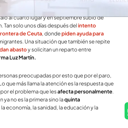
oles nueve meses después de llegar a las
e migrantes. Antes del verano, era la novena
aló al cuarto lugar y en septiembre subió de
n. Tan solo unos días después del
intento
frontera de Ceuta
, donde
piden ayuda para
igrantes. Una situación que también se repite
 dan abasto
y solicitan un reparto entre
rma Luz Martín.
ersonas preocupadas por esto que por el paro,
 Lo que más llama la atención es la respuesta que
por el problema que les
afecta personalmente
.
n ya no es la primera sino la
quinta
 la economía, la sanidad, la educación y la