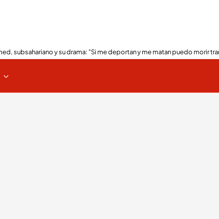
ed, subsahariano y su drama: "Si me deportan y me matan puedo morir tra
s