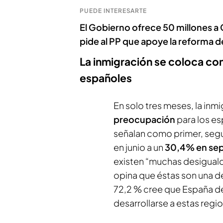
PUEDE INTERESARTE
El Gobierno ofrece 50 millones a
pide al PP que apoye la reforma d
La inmigración se coloca co
españoles
En solo tres meses, la inm
preocupación
para los es
señalan como primer, seg
en junio a un
30,4% en sep
existen “muchas desigualda
opina que éstas son una de
72,2 % cree que España de
desarrollarse a estas regi