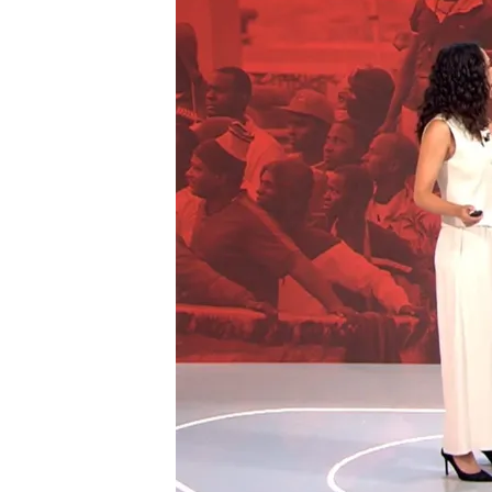
18 SEP 2024 - 20:52h.
En solo tres meses la i
preocupación para los e
Los encuestados sitúan l
preguntan por problema
De la patera a un trabajo
menores migrantes que 
Compartir
La
inmigración
no era el
p
desde hace 17 años. Hasta