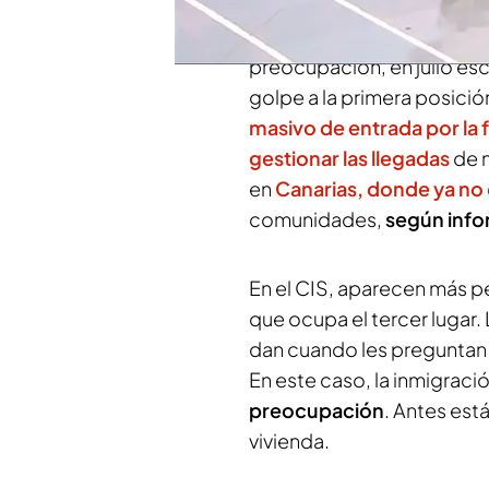
preocupación de los españ
cifras récord de llegada d
preocupación, en julio esc
golpe a la primera posició
masivo de entrada por la 
gestionar las llegadas
de m
en
Canarias, donde ya no
comunidades,
según info
En el CIS, aparecen más p
que ocupa el tercer lugar.
dan cuando les preguntan 
En este caso, la inmigració
preocupación
. Antes está
vivienda.