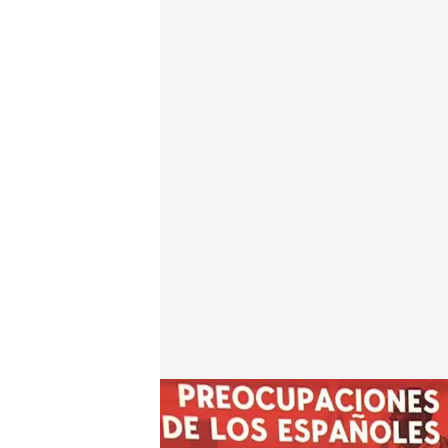
La inmigración se coloca como la primera preocupa
Redacción digital Noticias Cuatro