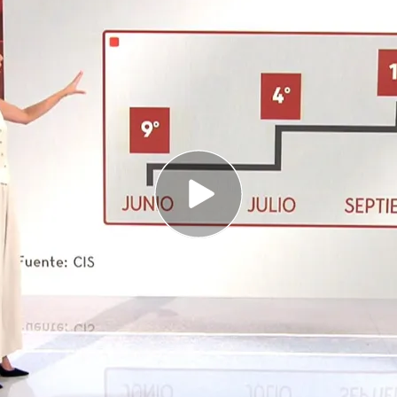
nmigración ha pasado de ser la novena
spañoles a la primera
a inmigración en la quinta posición si les
s que les afecten
 digno, las historias que hay detrás de los
llegan a España
rincipal problema
para la población española
 ahora. Según el barómetro del
CIS
, crece la