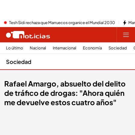
Tesh Sidi rechaza que Marruecos organice el Mundial 2030
Mar
Lo último
Nacional
Internacional
Economía
Sociedad
Sociedad
Rafael Amargo, absuelto del delito
de tráfico de drogas: "Ahora quién
me devuelve estos cuatro años"