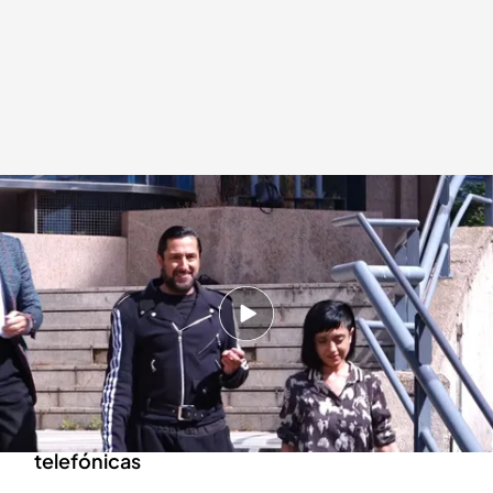
Las primeras palabras de Rafael Amargo tras su salida de la Audiencia
Redacción digital Noticias Cuatro
Europa Press
14 MAY 2024 - 15:33h.
El bailaor llegó a pasar seis meses en prisión
por no presentarse a firmar en los juzgados
La Audiencia Provincial considera nulos los
registros policiales y las intervenciones
telefónicas