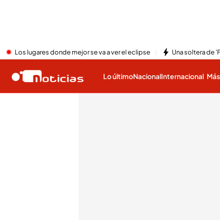
Los lugares donde mejor se va a ver el eclipse
Una soltera de '
Lo último
Nacional
Internacional
Má