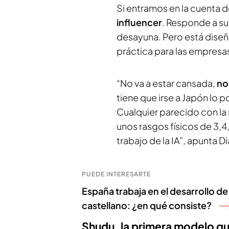
Si entramos en la cuenta 
influencer
. Responde a su
desayuna. Pero está diseñ
práctica para las empresa
“No va a estar cansada,
no
tiene que irse a Japón lo
Cualquier parecido con la
unos rasgos físicos de 3,4,
trabajo de la IA”, apunta 
PUEDE INTERESARTE
España trabaja en el desarrollo de
castellano: ¿en qué consiste?
Shudu, la primera modelo q