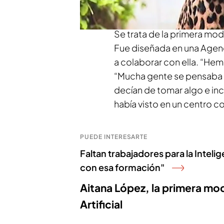
esta tecnología
amenaza a
Se trata de la primera mode
Fue diseñada en una Agen
a colaborar con ella. “He
“Mucha gente se pensaba qu
decían de tomar algo e inc
había visto en un centro co
PUEDE INTERESARTE
Faltan trabajadores para la Intelig
con esa formación"
Aitana López, la primera mod
Artificial