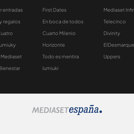
 entradas
First Dates
Mediaset Infi
y regalos
En boca de todos
Telecinco
Cuatro
Cuarto Milenio
Divinity
Iumiuky
Horizonte
ElDesmarqu
 Mediaset
Todo es mentira
Uppers
Bienestar
Iumiuki