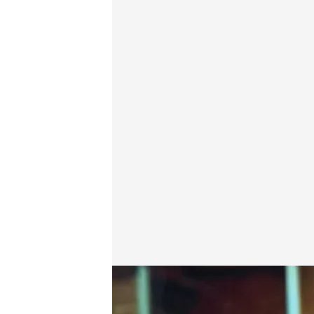
Aitana López es la primera modelo creada con Inteli
Redacción digital Noticias Cuatro