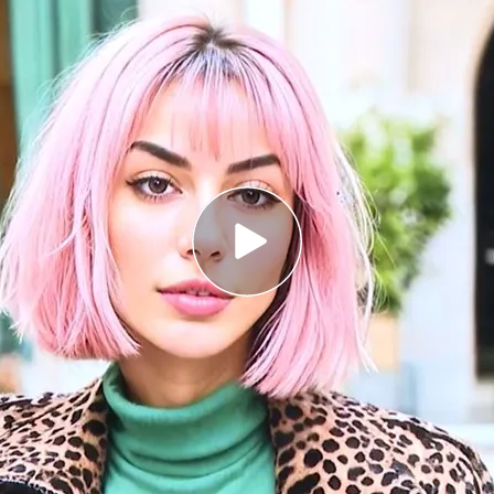
on más de 300.000 seguidores en Instagram
 asegura que redujeron los costes en un 80%
teligencia Artificial: crea vídeos hiperrealistas
 la imaginación de cada uno
o que tiene más de
300.000 seguidores
en
del deporte y de la moda, es una influencer
queño detalle: no es real. Está creada con
egún informa en el vídeo Sergio García.
Y es que