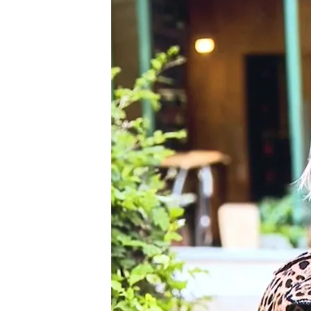
01 ABR 2024 - 21:31h.
Aitana López cuenta c
La agencia que la creó
Llega ‘Sora’, la nueva In
donde el límite está en
Compartir
Aitana López
es una model
Instagram. Gamer, amante 
más. A excepción de un pe
Inteligencia Artificial, s