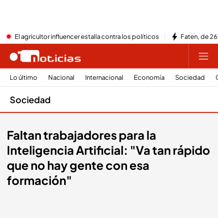
El agricultor influencer estalla contra los políticos
Faten, de 26
Lo último
Nacional
Internacional
Economía
Sociedad
Sociedad
Faltan trabajadores para la
Inteligencia Artificial: "Va tan rápido
que no hay gente con esa
formación"